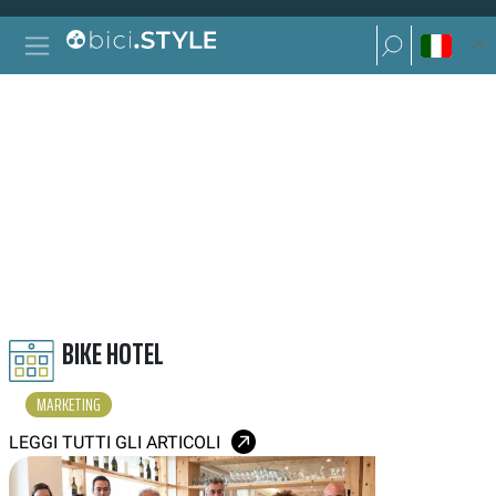
Vai al contenuto
Ricerca per:
Navigazione principale
Ricerca per:
MARKETING
BIKE HOTEL
MARKETING
LEGGI TUTTI GLI ARTICOLI