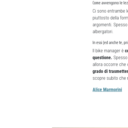
Come avvengono le lezi
Ci sono entrambe le
piuttosto della fo
argomenti. Spesso a
albergatori.
In essi (ed anche te, pr
Il bike manager è
c
questione.
Spesso è
allora occorre che 
grado di trasmetter
scopre subito che n
Alice Marmorini
Previous