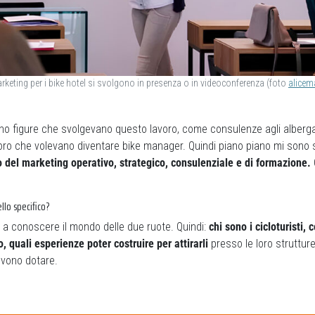
marketing per i bike hotel si svolgono in presenza o in videoconferenza (foto
alicem
no figure che svolgevano questo lavoro, come consulenze agli albergato
oro che volevano diventare bike manager. Quindi piano piano mi sono
o del marketing operativo, strategico, consulenziale e di formazione.
ello specifico?
ri a conoscere il mondo delle due ruote. Quindi:
chi sono i cicloturisti, 
 quali esperienze poter costruire per attirarli
presso le loro strutture
devono dotare.