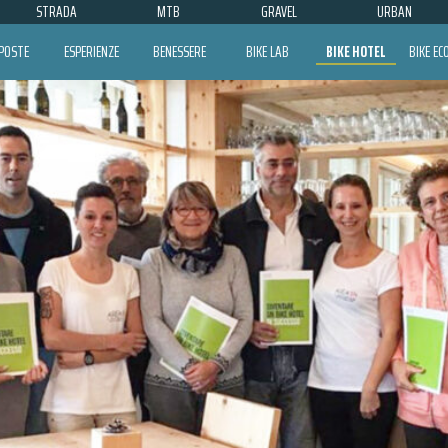
STRADA
MTB
GRAVEL
URBAN
POSTE
ESPERIENZE
BENESSERE
BIKE LAB
BIKE HOTEL
BIKE E