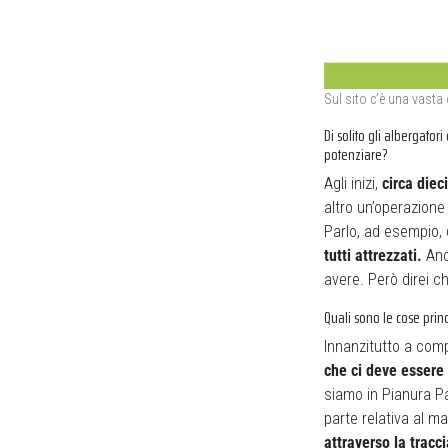
Sul sito c’è una vasta
Di solito gli albergator
potenziare?
Agli inizi,
circa diec
altro un’operazione
Parlo, ad esempio, 
tutti attrezzati.
Anc
avere. Però direi c
Quali sono le cose prin
Innanzitutto a comp
che ci deve essere t
siamo in Pianura Pad
parte relativa al ma
attraverso la tracci