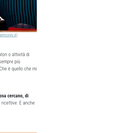
armorini.it
)
ri o attività di
 sempre più
Che è quello che mi
cosa cercano, di
 ricettive. E anche