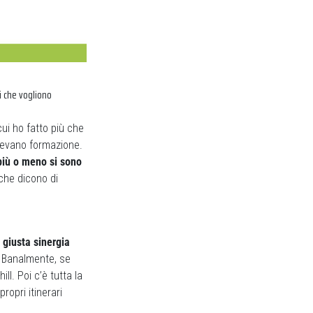
ti che vogliono
ui ho fatto più che
acevano formazione.
più o meno si sono
che dicono di
a giusta sinergia
Banalmente, se
ll. Poi c’è tutta la
ropri itinerari