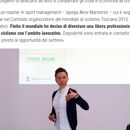
egliere di dedicarsi ad altro e completare gli studi in Economia all’Uni
 un master in sport management – spiega Alice Marmorini – cui è segui
ge nel Comitato organizzatore del mondiale di ciclismo Toscana 2013
ativo.
Finito il mondiale ho deciso di diventare una libera professioni
 ciclismo con l’ambito lavorativo.
Dopodiché sono entrata in contatt
 presto le opportunità del settore»