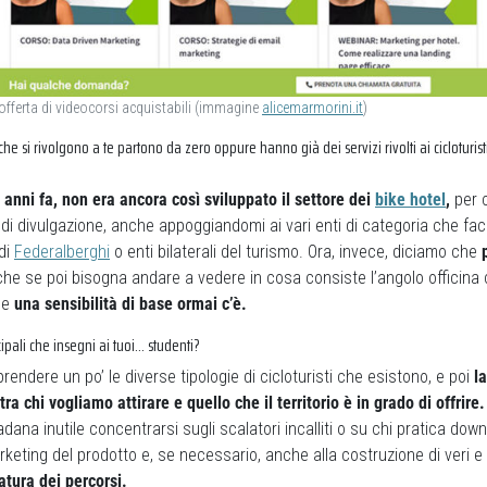
 offerta di videocorsi acquistabili (immagine
alicemarmorini.it
)
i che si rivolgono a te partono da zero oppure hanno già dei servizi rivolti ai cicloturis
i anni fa, non era ancora così sviluppato il settore dei
bike hotel
,
per c
 di divulgazione, anche appoggiandomi ai vari enti di categoria che f
di
Federalberghi
o enti bilaterali del turismo. Ora, invece, diciamo che
he se poi bisogna andare a vedere in cosa consiste l’angolo officina 
he
una sensibilità di base ormai c’è.
cipali che insegni ai tuoi… studenti?
rendere un po’ le diverse tipologie di cicloturisti che esistono, e poi
l
ra chi vogliamo attirare e quello che il territorio è in grado di offrire.
ana inutile concentrarsi sugli scalatori incalliti o su chi pratica downhi
rketing del prodotto e, se necessario, anche alla costruzione di veri e p
atura dei percorsi.