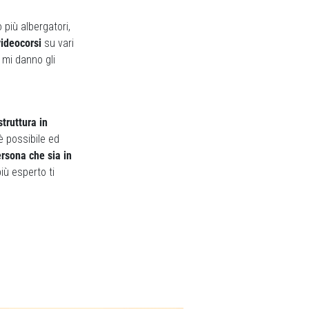
più albergatori,
 videocorsi
su vari
 mi danno gli
struttura in
è possibile ed
rsona che sia in
iù esperto ti
Next