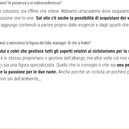
oni? In presenza o in videoconferenza?
 soluzioni, sia offline che online. Abbiamo un’academy dove seguiamo 
rmazione one-to-one.
Sul sito c’è anche la possibilità di acquistare dei
ggiungo contenuti a partire proprio dalle esigenze e dagli spunti che
ima) si menziona la figura del bike manager. Di che si tratta?
olui o colei che gestisce tutti gli aspetti relativi al cicloturismo
per la 
 lo stesso proprietario o gestore dell’albergo, ma altre volte ciò non 
ci sia una figura specializzata. Quello che io consiglio è che sia
una pe
e la passione per le due ruote.
Anche perché un ciclista un pochino p
on sei dell’ambiente,,,