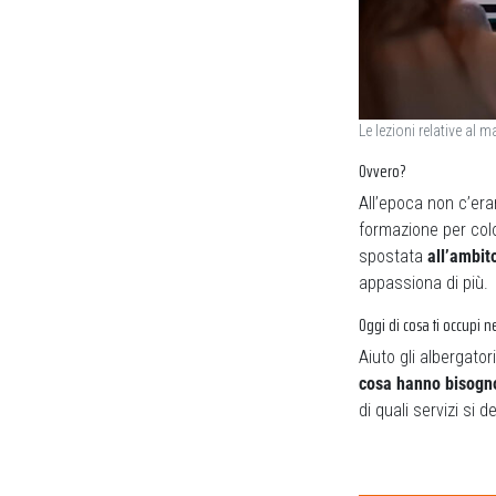
Le lezioni relative al 
Ovvero?
All’epoca non c’era
formazione per col
spostata
all’ambit
appassiona di più.
Oggi di cosa ti occupi n
Aiuto gli albergato
cosa hanno bisogno,
di quali servizi si 