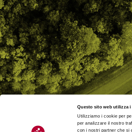
Questo sito web utilizza i
Utilizziamo i cookie per pe
CHI SI
per analizzare il nostro tra
CONTAT
con i nostri partner che si