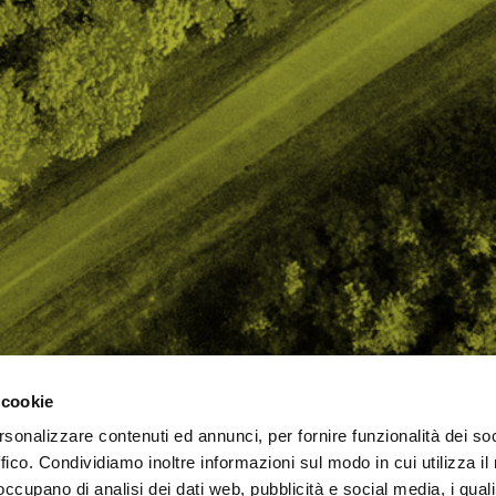
 cookie
rsonalizzare contenuti ed annunci, per fornire funzionalità dei so
AMO
STRADA
PROPOSTE
BIKE LAB
Ch
ffico. Condividiamo inoltre informazioni sul modo in cui utilizza il 
TI
MTB
ESPERIENZE
BIKE HOTEL
bic
 occupano di analisi dei dati web, pubblicità e social media, i qual