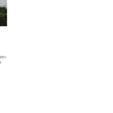
detto
a