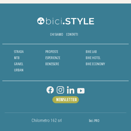
CHI SIAMO
CONTATTI
STRADA
PROPOSTE
BIKE LAB
MTB
ESPERIENZE
BIKE HOTEL
GRAVEL
BENESSERE
BIKE ECONOMY
URBAN
NEWSLETTER
bici.PRO
Chilometro 162 srl