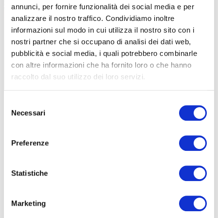
annunci, per fornire funzionalità dei social media e per
analizzare il nostro traffico. Condividiamo inoltre
informazioni sul modo in cui utilizza il nostro sito con i
MTB
STRADA
nostri partner che si occupano di analisi dei dati web,
ABBAZIA DI MONTECASSINO,
LA MEZZ
pubblicità e social media, i quali potrebbero combinarle
L’EMOZIONE ALLA FINE DEL CAMMINO
PER LA 
con altre informazioni che ha fornito loro o che hanno
raccolto dal suo utilizzo dei loro servizi.
|
|
13-09-2025
26-06-202
Selezione
Necessari
del
consenso
Preferenze
Statistiche
Marketing