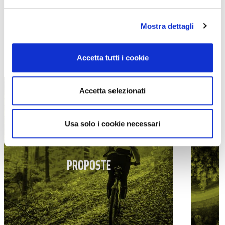
Mostra dettagli
TUTTE LE CATEGORIE DEL MAGAZINE
Accetta tutti i cookie
Accetta selezionati
Usa solo i cookie necessari
PROPOSTE