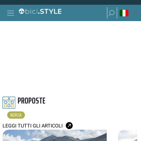
Vai al contenuto
Ricerca per:
Navigazione principale
Ricerca per:
NORCIA
PROPOSTE
NORCIA
LEGGI TUTTI GLI ARTICOLI