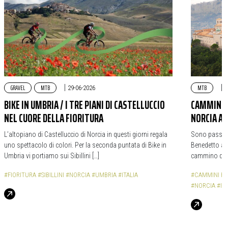
GRAVEL
MTB
|
MTB
|
29-06-2026
2
BIKE IN UMBRIA / I TRE PIANI DI CASTELLUCCIO
CAMMINO D
NEL CUORE DELLA FIORITURA
NORCIA A
L’altopiano di Castelluccio di Norcia in questi giorni regala
Sono passati
uno spettacolo di colori. Per la seconda puntata di Bike in
Benedetto a 
Umbria vi portiamo sui Sibillini […]
cammino da N
#FIORITURA
#SIBILLINI
#NORCIA
#UMBRIA
#ITALIA
#CAMMINI REL
#NORCIA
#ITA