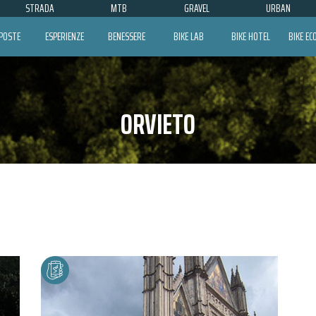
STRADA
MTB
GRAVEL
URBAN
POSTE
ESPERIENZE
BENESSERE
BIKE LAB
BIKE HOTEL
BIKE E
ORVIETO