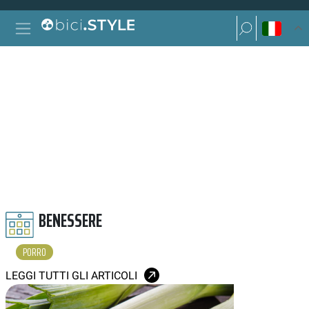
Vai al contenuto
Ricerca per:
Navigazione principale
Ricerca per:
PORRO
BENESSERE
PORRO
LEGGI TUTTI GLI ARTICOLI