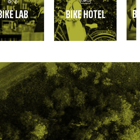
B
BIKE LAB
BIKE HOTEL