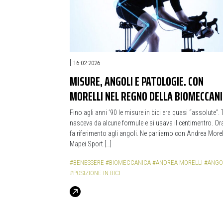
|
16-02-2026
MISURE, ANGOLI E PATOLOGIE. CON
MORELLI NEL REGNO DELLA BIOMECCAN
Fino agli anni ’90 le misure in bici era quasi “assolute”. 
nasceva da alcune formule e si usava il centimentro. Ora
fa riferimento agli angoli. Ne parliamo con Andrea Morell
Mapei Sport […]
#BENESSERE
#BIOMECCANICA
#ANDREA MORELLI
#ANGO
#POSIZIONE IN BICI