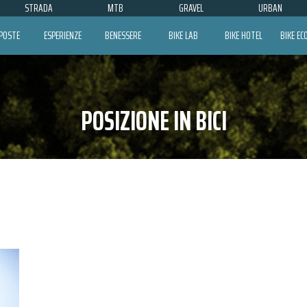
STRADA
MTB
GRAVEL
URBAN
POSTE
ESPERIENZE
BENESSERE
BIKE LAB
BIKE HOTEL
BIKE E
POSIZIONE IN BICI