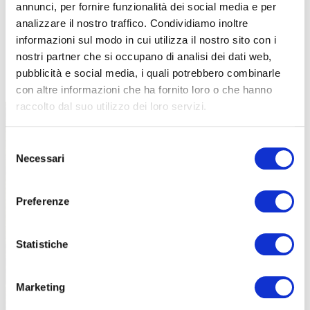
annunci, per fornire funzionalità dei social media e per
analizzare il nostro traffico. Condividiamo inoltre
informazioni sul modo in cui utilizza il nostro sito con i
nostri partner che si occupano di analisi dei dati web,
TUTTE LE CATEGORIE DEL MAGAZINE
pubblicità e social media, i quali potrebbero combinarle
con altre informazioni che ha fornito loro o che hanno
raccolto dal suo utilizzo dei loro servizi.
Selezione
Necessari
del
consenso
Preferenze
PROPOSTE
Statistiche
Marketing