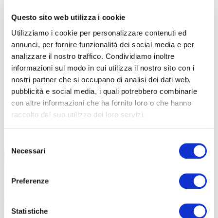
Questo sito web utilizza i cookie
Utilizziamo i cookie per personalizzare contenuti ed
annunci, per fornire funzionalità dei social media e per
analizzare il nostro traffico. Condividiamo inoltre
informazioni sul modo in cui utilizza il nostro sito con i
nostri partner che si occupano di analisi dei dati web,
pubblicità e social media, i quali potrebbero combinarle
con altre informazioni che ha fornito loro o che hanno
raccolto dal suo utilizzo dei loro servizi.
TUTTE LE CATEGORIE DEL MAGAZINE
Selezione
Necessari
del
consenso
Preferenze
Statistiche