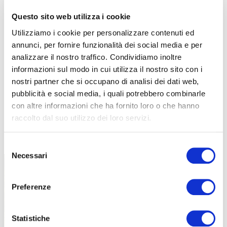
Questo sito web utilizza i cookie
Utilizziamo i cookie per personalizzare contenuti ed
annunci, per fornire funzionalità dei social media e per
analizzare il nostro traffico. Condividiamo inoltre
informazioni sul modo in cui utilizza il nostro sito con i
nostri partner che si occupano di analisi dei dati web,
pubblicità e social media, i quali potrebbero combinarle
con altre informazioni che ha fornito loro o che hanno
raccolto dal suo utilizzo dei loro servizi.
TUTTE LE CATEGORIE DEL MAGAZINE
Selezione
Necessari
del
consenso
Preferenze
Statistiche