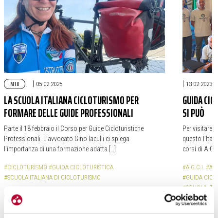
MTB
|
|
05-02-2025
13-02-2023
LA SCUOLA ITALIANA CICLOTURISMO PER
GUIDA CIC
FORMARE DELLE GUIDE PROFESSIONALI
SI PUÒ
Parte il 18 febbraio il Corso per Guide Cicloturistiche
Per visitare u
Professionali. L’avvocato Gino Iaculli ci spiega
questo l’Itali
l’importanza di una formazione adatta […]
corsi di A.G.C
#CICLOTURISMO
#GUIDA CICLOTURISTICA
#A.G.C.I.
#ASS
#SCUOLA ITALIANA DI CICLOTURISMO
#GUIDA CICL
#SCUOLA ITA