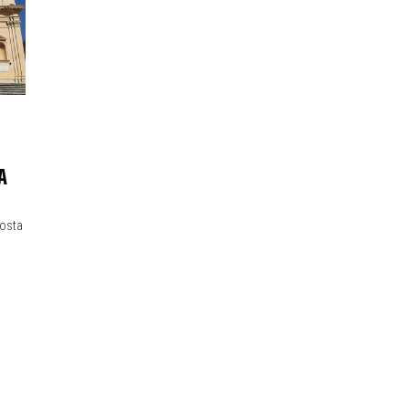
A
costa