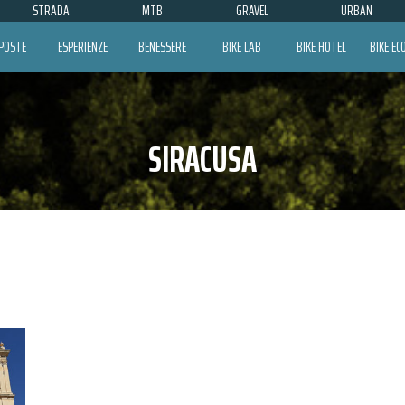
STRADA
MTB
GRAVEL
URBAN
POSTE
ESPERIENZE
BENESSERE
BIKE LAB
BIKE HOTEL
BIKE E
SIRACUSA