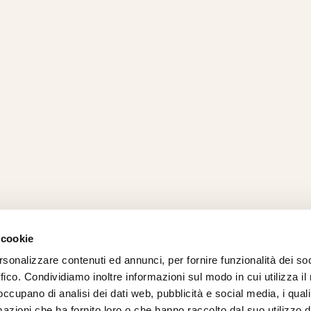
 cookie
rsonalizzare contenuti ed annunci, per fornire funzionalità dei so
AMO
STRADA
PROPOSTE
BIKE LAB
Ch
ffico. Condividiamo inoltre informazioni sul modo in cui utilizza il 
TI
MTB
ESPERIENZE
BIKE HOTEL
bic
 occupano di analisi dei dati web, pubblicità e social media, i qual
GRAVEL
BENESSERE
BIKE ECONOMY
azioni che ha fornito loro o che hanno raccolto dal suo utilizzo d