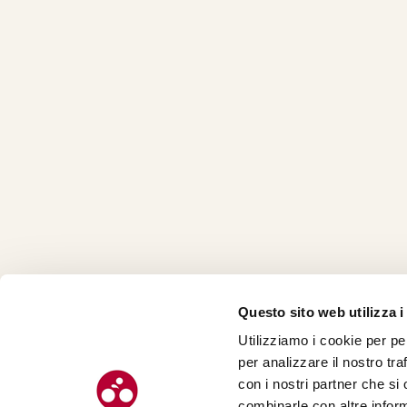
Questo sito web utilizza i
Utilizziamo i cookie per pe
CHI SI
per analizzare il nostro tra
CONTAT
con i nostri partner che si
combinarle con altre inform