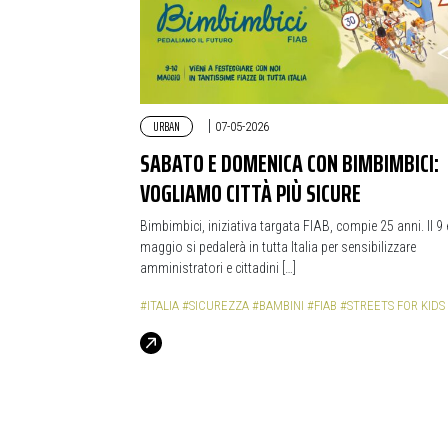
URBAN
|
07-05-2026
SABATO E DOMENICA CON BIMBIMBICI:
VOGLIAMO CITTÀ PIÙ SICURE
Bimbimbici, iniziativa targata FIAB, compie 25 anni. Il 9 
maggio si pedalerà in tutta Italia per sensibilizzare
amministratori e cittadini […]
#ITALIA
#SICUREZZA
#BAMBINI
#FIAB
#STREETS FOR KIDS