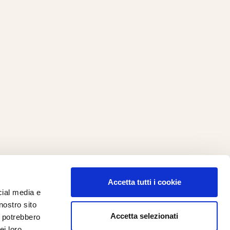
Accetta tutti i cookie
cial media e
ilometro 162 srl
nostro sito
i.PRO
Accetta selezionati
i potrebbero
ei loro