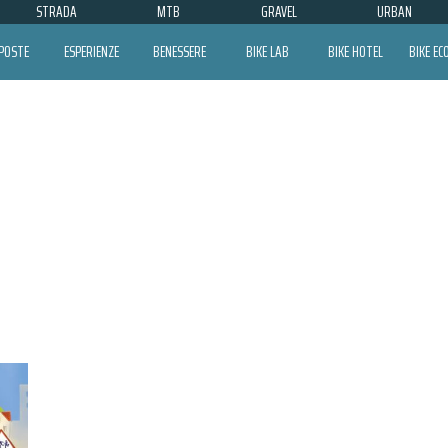
STRADA
MTB
GRAVEL
URBAN
POSTE
ESPERIENZE
BENESSERE
BIKE LAB
BIKE HOTEL
BIKE E
STREETS FOR KIDS