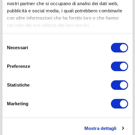
nostri partner che si occupano di analisi dei dati web,
pubblicità e social media, i quali potrebbero combinarle
con altre informazioni che ha fornito loro o che hanno
raccolto dal suo utilizzo dei loro servizi.
ALLA SCOPERTA DI TENERIFE, PARTE 2:
ALLA SC
ERUZIONI E FORESTE SUBTROPICALI
DESERTO
Selezione
Necessari
del
|
|
01-06-2025
30-05-202
consenso
Preferenze
Statistiche
Marketing
TUTTE LE CATEGORIE DEL MAGAZINE
Mostra dettagli