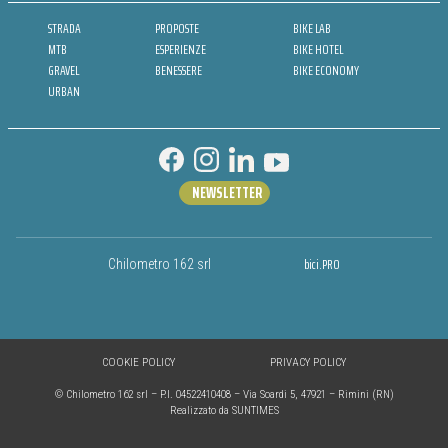
STRADA
PROPOSTE
BIKE LAB
MTB
ESPERIENZE
BIKE HOTEL
GRAVEL
BENESSERE
BIKE ECONOMY
URBAN
NEWSLETTER
bici.PRO
Chilometro 162 srl
COOKIE POLICY
PRIVACY POLICY
© Chilometro 162 srl – P.I. 04522410408 – Via Soardi 5, 47921 – Rimini (RN)
Realizzato da SUNTIMES