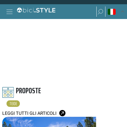
Vai al contenuto
Ricerca per:
Navigazione principale
Ricerca per:
TEIDE
PROPOSTE
TEIDE
LEGGI TUTTI GLI ARTICOLI