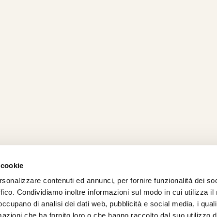
 cookie
rsonalizzare contenuti ed annunci, per fornire funzionalità dei so
AMO
STRADA
PROPOSTE
BIKE LAB
Ch
ffico. Condividiamo inoltre informazioni sul modo in cui utilizza il 
TI
MTB
ESPERIENZE
BIKE HOTEL
bic
 occupano di analisi dei dati web, pubblicità e social media, i qual
GRAVEL
BENESSERE
BIKE ECONOMY
azioni che ha fornito loro o che hanno raccolto dal suo utilizzo d