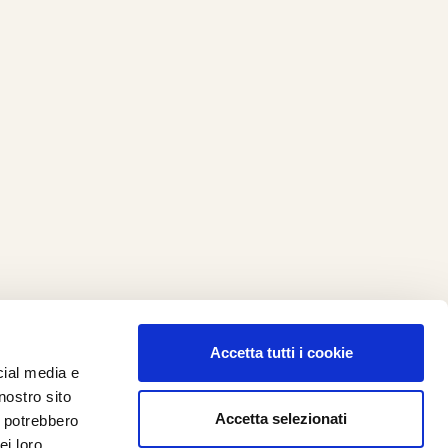
Accetta tutti i cookie
cial media e
ilometro 162 srl
nostro sito
i.PRO
Accetta selezionati
i potrebbero
ei loro