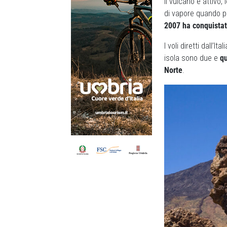
Il vulcano è attivo
di vapore quando pi
2007 ha conquistat
I voli diretti dall’
isola sono due e
qu
Norte
.