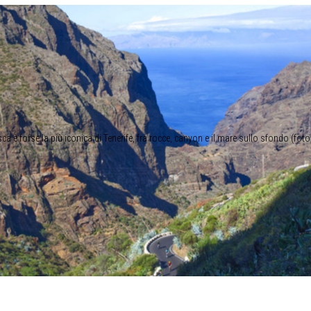
ca è forse la più iconica di Tenerife, fra rocce, canyon e il mare sullo sfondo (foto