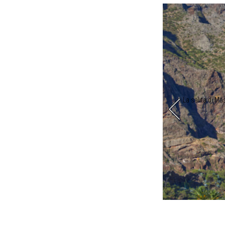
servono grandi gambe (foto Vuelta al Teide)
La salita di Mas