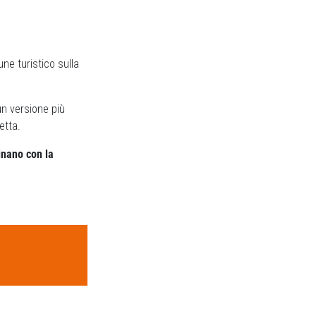
ne turistico sulla
un versione più
etta.
inano con la