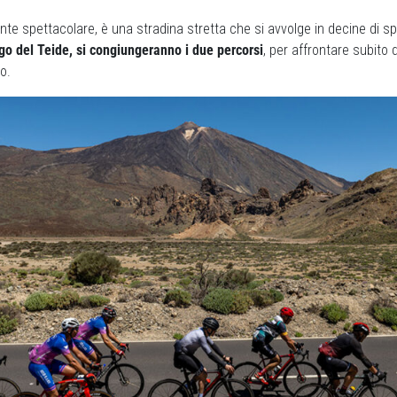
nte spettacolare, è una stradina stretta che si avvolge in decine di spi
go del Teide, si congiungeranno i due percorsi
, per affrontare subito 
o.