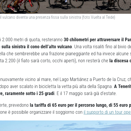
il vulcano diventa una presenza fissa sulla sinistra (foto Vuelta al Teide)
 i 2.000 metri di quota, resteranno
30 chilometri per attraversare il P
ulla sinistra il cono dell’alto vulcano
. Una volta risaliti fino al bivio 
ella che sembrerebbe una frazione pianeggiante ed ha invece alcune s
a 2.200 (il fiato sarà corto, occhi aperti), non resterà che
la discesa 
 nuovamente vicino al mare, nel Lago Martiánez a Puerto de la Cruz, ch
opo aver scalato in bicicletta la vetta più alta della Spagna.
A Teneri
e, raramente sotto i 25 gradi
. E il 17 maggio sarà già d’estate.
perte, prevedono
la tariffa di 65 euro per il percorso lungo, di 55 euro 
zione è possibile organizzare il soggiorno con
il supporto di un tour ope