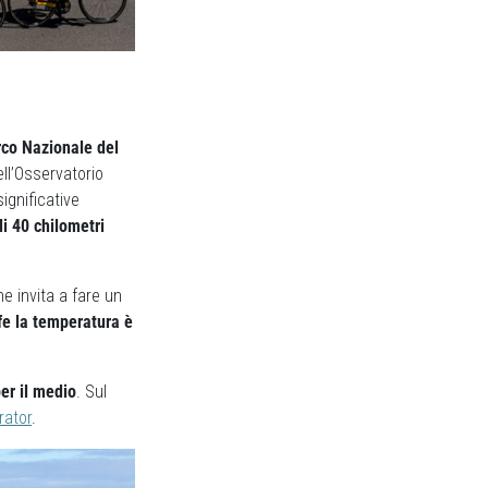
arco Nazionale del
dell’Osservatorio
ignificative
di 40 chilometri
e invita a fare un
fe la temperatura è
per il medio
. Sul
rator
.