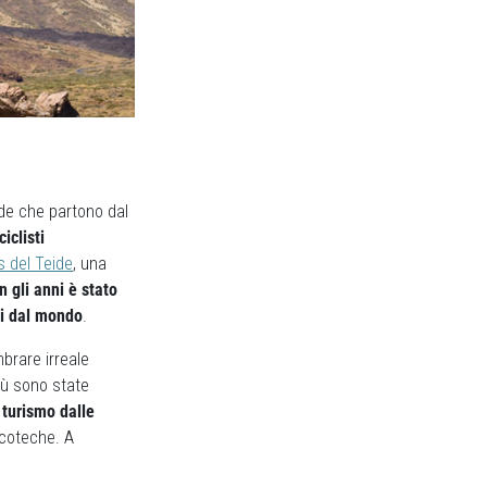
ade che partono dal
iclisti
s del Teide
, una
n gli anni è stato
ani dal mondo
.
brare irreale
sù sono state
 turismo dalle
scoteche. A