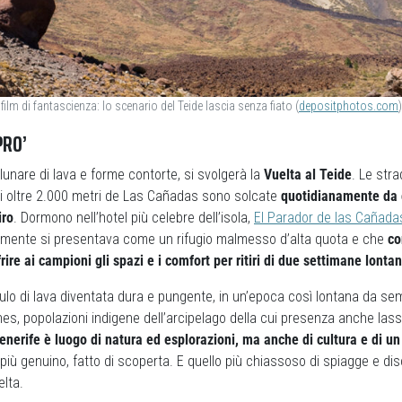
ilm di fantascienza: lo scenario del Teide lascia senza fiato (
depositphotos.com
)
PRO’
lunare di lava e forme contorte, si svolgerà la
Vuelta al Teide
. Le str
li oltre 2.000 metri de Las Cañadas sono solcate
quotidianamente da c
iro
. Dormono nell’hotel più celebre dell’isola,
El Parador de las Cañada
ialmente si presentava come un rifugio malmesso d’alta quota e che
co
frire ai campioni gli spazi e i comfort per ritiri di due settimane lont
lo di lava diventata dura e pungente, in un’epoca così lontana da sem
es, popolazioni indigene dell’arcipelago della cui presenza anche las
enerife è luogo di natura ed esplorazioni, ma anche di cultura e di un
 più genuino, fatto di scoperta. E quello più chiassoso di spiagge e di
lta.