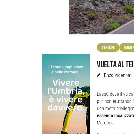
TENERIFE
GRAN 
VUELTA AL TE
Enzo Vicennati
Lassù dove il vulca
pur non eruttando in
una meta privilegia
essendo localizzato
Marocco.