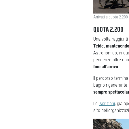
Arrivati a quota 2.200 
QUOTA 2.200
Una volta raggiunti
Teide, mantenendo s
Astronomico, in qu
pendenze oltre quot
fino all’arrivo
.
Il percorso termina
bagno rigenerante d
sempre spettacolar
Le
iscrizioni
, già a
sito dell’organizza