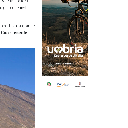
18) e le esalazioni
ì magico che
nel
eroporti sulla grande
 Cruz: Tenerife