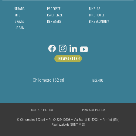
STRADA
PROPOSTE
BIKE LAB
MTB
ESPERIENZE
BIKE HOTEL
GRAVEL
BENESSERE
BIKE ECONOMY
URBAN
NEWSLETTER
bici.PRO
Chilometro 162 srl
COOKIE POLICY
PRIVACY POLICY
© Chilometro 162 srl – P.I. 04522410408 – Via Soardi 5, 47921 – Rimini (RN)
Realizzato da SUNTIMES