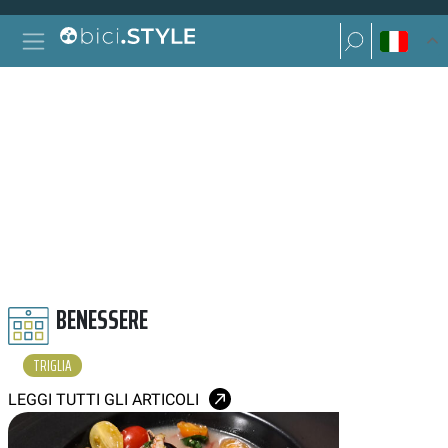
Vai al contenuto
Ricerca per:
Navigazione principale
Ricerca per:
TRIGLIA
BENESSERE
TRIGLIA
LEGGI TUTTI GLI ARTICOLI