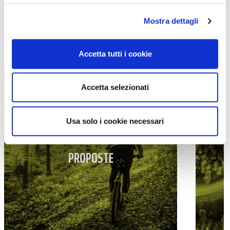
Mostra dettagli
TUTTE LE CATEGORIE DEL MAGAZINE
Accetta tutti i cookie
Accetta selezionati
Usa solo i cookie necessari
PROPOSTE