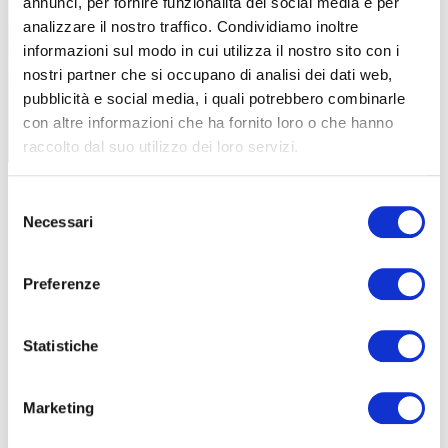
annunci, per fornire funzionalità dei social media e per
analizzare il nostro traffico. Condividiamo inoltre
MTB
informazioni sul modo in cui utilizza il nostro sito con i
nostri partner che si occupano di analisi dei dati web,
UPSLOWTOUR: IN VIAGGIO VERSO LE
pubblicità e social media, i quali potrebbero combinarle
VETTE DEL PINEROLESE
con altre informazioni che ha fornito loro o che hanno
|
raccolto dal suo utilizzo dei loro servizi.
11-07-2026
Selezione
Necessari
del
consenso
Preferenze
Statistiche
Marketing