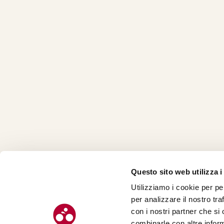
Questo sito web utilizza i
Utilizziamo i cookie per pe
CHI SI
per analizzare il nostro tra
CONTAT
con i nostri partner che si
combinarle con altre inform