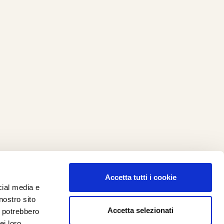
Accetta tutti i cookie
cial media e
ilometro 162 srl
nostro sito
i.PRO
Accetta selezionati
i potrebbero
ei loro