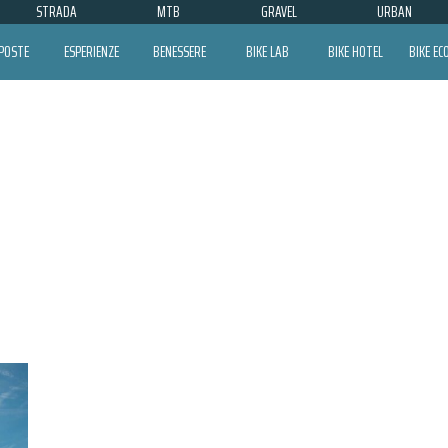
STRADA
MTB
GRAVEL
URBAN
POSTE
ESPERIENZE
BENESSERE
BIKE LAB
BIKE HOTEL
BIKE E
Z-ADVENTURE