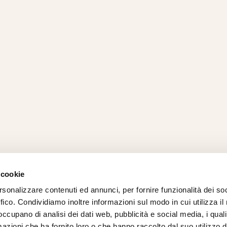
 cookie
rsonalizzare contenuti ed annunci, per fornire funzionalità dei so
AMO
STRADA
PROPOSTE
BIKE LAB
Ch
ffico. Condividiamo inoltre informazioni sul modo in cui utilizza il 
TI
MTB
ESPERIENZE
BIKE HOTEL
bic
 occupano di analisi dei dati web, pubblicità e social media, i qual
GRAVEL
BENESSERE
BIKE ECONOMY
azioni che ha fornito loro o che hanno raccolto dal suo utilizzo d