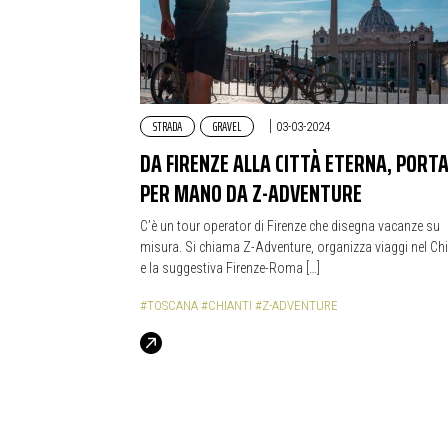
STRADA
GRAVEL
|
03-03-2024
DA FIRENZE ALLA CITTÀ ETERNA, PORTA
PER MANO DA Z-ADVENTURE
C’è un tour operator di Firenze che disegna vacanze su
misura. Si chiama Z-Adventure, organizza viaggi nel Chi
e la suggestiva Firenze-Roma […]
#TOSCANA
#CHIANTI
#Z-ADVENTURE