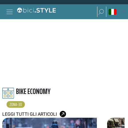
Vai al contenuto
Ricerca per:
Navigazione principale
Ricerca per:
ZONA 30
BIKE ECONOMY
ZONA-30
LEGGI TUTTI GLI ARTICOLI