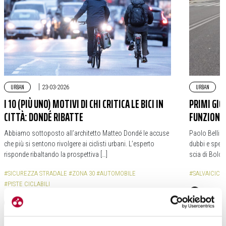
URBAN
|
URBAN
23-03-2026
I 10 (PIÙ UNO) MOTIVI DI CHI CRITICA LE BICI IN
PRIMI GIO
CITTÀ: DONDÉ RIBATTE
FUNZIONE
Abbiamo sottoposto all’architetto Matteo Dondé le accuse
Paolo Bellino,
che più si sentono rivolgere ai ciclisti urbani. L’esperto
dubbi e sper
risponde ribaltando la prospettiva […]
scia di Bolog
#SICUREZZA STRADALE
#ZONA 30
#AUTOMOBILE
#SALVAICICLI
#PISTE CICLABILI