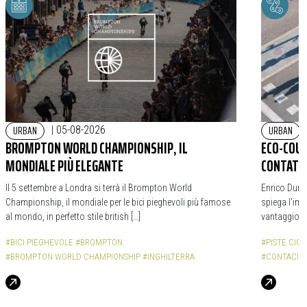
URBAN
URBAN
|
05-08-2026
BROMPTON WORLD CHAMPIONSHIP, IL
ECO-COUN
MONDIALE PIÙ ELEGANTE
CONTATOR
Il 5 settembre a Londra si terrà il Brompton World
Enrico Durba
Championship, il mondiale per le bici pieghevoli più famose
spiega l’impo
al mondo, in perfetto stile british […]
vantaggio d
#BICI PIEGHEVOLE
#BROMPTON
#PISTE CICL
#BROMPTON WORLD CHAMPIONSHIP
#INGHILTERRA
#CONTACICL