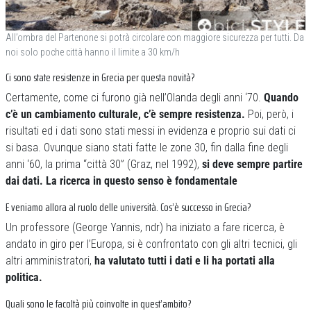
All’ombra del Partenone si potrà circolare con maggiore sicurezza per tutti. Da
noi solo poche città hanno il limite a 30 km/h
Ci sono state resistenze in Grecia per questa novità?
Certamente, come ci furono già nell’Olanda degli anni ‘70.
Quando
c’è un cambiamento culturale, c’è sempre resistenza.
Poi, però, i
risultati ed i dati sono stati messi in evidenza e proprio sui dati ci
si basa. Ovunque siano stati fatte le zone 30, fin dalla fine degli
anni ‘60, la prima “città 30” (Graz, nel 1992),
si deve sempre partire
dai dati. La ricerca in questo senso è fondamentale
E veniamo allora al ruolo delle università. Cos’è successo in Grecia?
Un professore (George Yannis, ndr) ha iniziato a fare ricerca, è
andato in giro per l’Europa, si è confrontato con gli altri tecnici, gli
altri amministratori,
ha valutato tutti i dati e li ha portati alla
politica.
Quali sono le facoltà più coinvolte in quest’ambito?