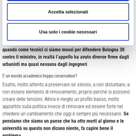
strada che cambia.
Oggi pian pianino le università si stanno
Accetta selezionati
svegliando, alcuni professori, alcune sezioni delle università si
stanno rendendo conto che invece questo è il tema per
eccellenza. Penso ad esempio allo
Iuav
di Venezia, da dove sono
Usa solo i cookie necessari
usciti molti tecnici competenti in materia. Ma in generale non c’è
un serio dibattito a livello accademico, c’è timidezza.
Ad esempio,
quando come tecnici ci siamo mossi per difendere Bologna 30
contro il ministro, in realtà l’appello ha avuto diverse firme dagli
urbanisti ma quasi nessuna dagli ingegneri
..
E’ un mondo accademico troppo conservatore?
Esatto, molto attento a preservare se stesso, a non disturbare, a
non essere elemento di rinnovamento, proprio perché si possono
creare delle tensioni. Allora è meglio un profilo basso, molto
appiattito sulla politica invece di rinnovare ed essere forte nel
chiedere un cambiamento che oggi è sempre più necessario.
Se
pensiamo che siamo un paese che ha otto morti al giorno e le
università su questo non dicono niente, fa capire bene il
problema.