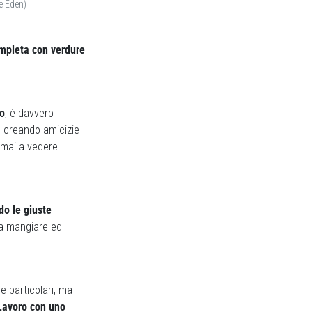
e Eden)
mpleta con verdure
to
, è davvero
, creando amicizie
à mai a vedere
do le giuste
 da mangiare ed
e particolari, ma
Lavoro con uno