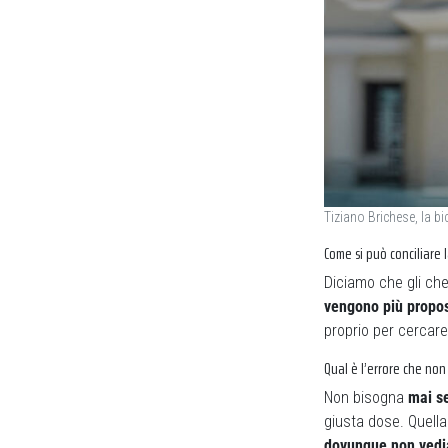
Tiziano Brichese, la bi
Come si può conciliare l
Diciamo che gli chef
vengono più propost
proprio per cercare d
Qual è l’errore che no
Non bisogna
mai se
giusta dose. Quella
dovunque non vediam