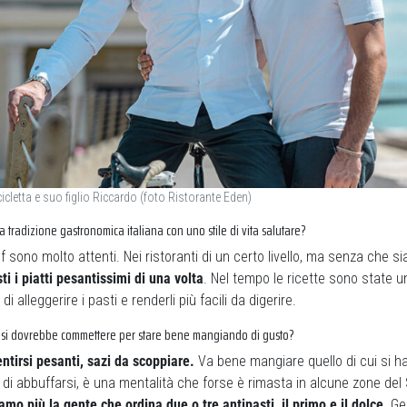
cicletta e suo figlio Riccardo (foto Ristorante Eden)
a tradizione gastronomica italiana con uno stile di vita salutare?
 sono molto attenti. Nei ristoranti di un certo livello, ma senza che sia
i i piatti pesantissimi di una volta
. Nel tempo le ricette sono state u
i alleggerire i pasti e renderli più facili da digerire.
n si dovrebbe commettere per stare bene mangiando di gusto?
ntirsi pesanti, sazi da scoppiare.
Va bene mangiare quello di cui si ha
 di abbuffarsi, è una mentalità che forse è rimasta in alcune zone del
o più la gente che ordina due o tre antipasti, il primo e il dolce
. G