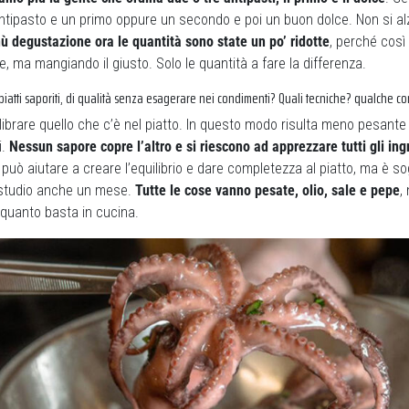
ntipasto e un primo oppure un secondo e poi un buon dolce. Non si alz
ù degustazione ora le quantità sono state un po’ ridotte
, perché così 
, ma mangiando il giusto. Solo le quantità a fare la differenza.
iatti saporiti, di qualità senza esagerare nei condimenti? Quali tecniche? qualche con
librare quello che c’è nel piatto. In questo modo risulta meno pesante 
i.
Nessun sapore copre l’altro e si riescono ad apprezzare tutti gli ing
può aiutare a creare l’equilibrio e dare completezza al piatto, ma è s
o studio anche un mese.
Tutte le cose vanno pesate, olio, sale e pepe
,
 quanto basta in cucina.