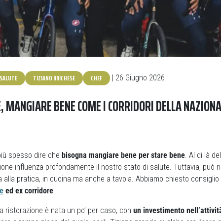
SALUTE
TIZIANO BRICHESE
CHEF
| 26 Giugno 2026
E, MANGIARE BENE COME I CORRIDORI DELLA NAZION
iù spesso dire che
bisogna mangiare bene per stare bene
. Al di là d
zione influenza profondamente il nostro stato di salute. Tuttavia, può ris
a alla pratica, in cucina ma anche a tavola. Abbiamo chiesto consiglio
le
ed ex corridore
.
la ristorazione è nata un po’ per caso, con
un investimento nell’attivit