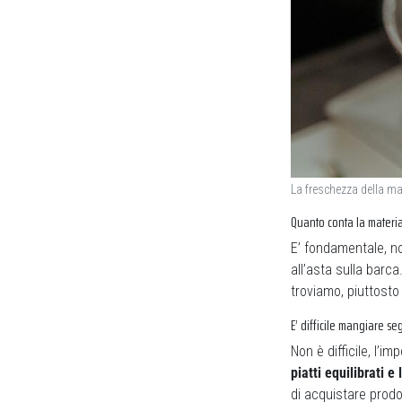
La freschezza della mat
Quanto conta la materi
E’ fondamentale, no
all’asta sulla barc
troviamo, piuttost
E’ difficile mangiare s
Non è difficile, l’i
piatti equilibrati e 
di acquistare prod