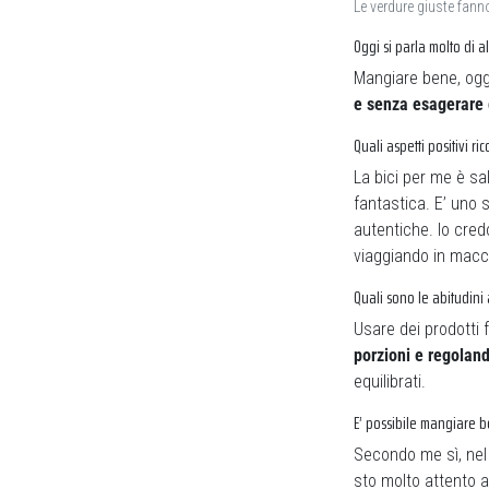
Le verdure giuste fann
Oggi si parla molto di
Mangiare bene, ogg
e senza esagerare
Quali aspetti positivi r
La bici per me è sa
fantastica. E’ uno 
autentiche. Io cred
viaggiando in macc
Quali sono le abitudini 
Usare dei prodotti 
porzioni e regoland
equilibrati.
E’ possibile mangiare 
Secondo me sì, nel 
sto molto attento a