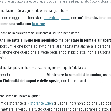
o sì che un piatto sia leggero, gustoso da mangiare ed equilibrato (foto Ristorant
 alimentazione. Cosa significa davvero mangiare bene?
i come oggi, significa stare
attenti ai grassi
, con
un’alimentazione co
 come una volta con
la carne
.
iconosci nella bicicletta come strumento di salute e benessere?
lute,
se fatta a livello non agonistico ma per stare in forma e all’aper
sport umile che porta ad avvicinarsi alla natura ma anche alle persone
o anche che quello che si vede pedalando in bicicletta, non si riuscir
hina.
alimentari più semplici che possono migliorare la qualità della vita?
freschi, non elaborarli troppo.
Mantenere la semplicità in cucina, usan
o l’intensità dei sapori e delle spezie
, con l’obiettivo di piatti leggeri
bene senza rinunciare al gusto?
mio ristorante (il
Ristorante Eden
di Caorle, ndr) non dico che uso cos
 mettere la verdura e tutto quello necessario per equilibrare il piatto.