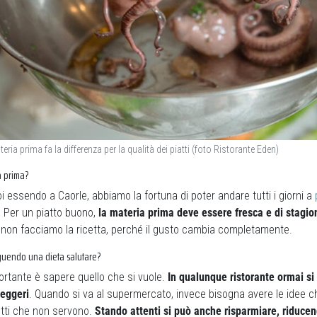
eria prima fa la differenza per la qualità dei piatti (foto Ristorante Eden)
a prima?
i essendo a Caorle, abbiamo la fortuna di poter andare tutti i giorni a
a. Per un piatto buono,
la materia prima deve essere fresca e di stagio
o non facciamo la ricetta, perché il gusto cambia completamente.
eguendo una dieta salutare?
mportante è sapere quello che si vuole.
In qualunque ristorante ormai si
leggeri
. Quando si va al supermercato, invece bisogna avere le idee chi
otti che non servono.
Stando attenti si può anche risparmiare, riducen