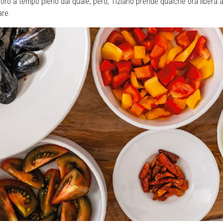
voro a tempo pieno dal quale, però, Tiziano prende qualche ora libera 
are.