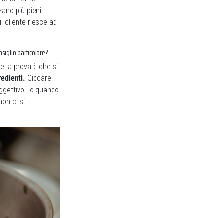
ano più pieni.
il cliente riesce ad
siglio particolare?
e la prova è che si
redienti.
Giocare
oggettivo. Io quando
 non ci si