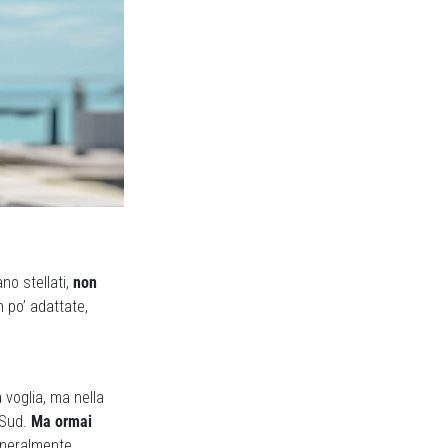
no stellati,
non
n po’ adattate,
 voglia, ma nella
 Sud.
Ma ormai
eneralmente