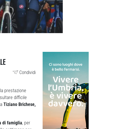
ALE
Condividi
ella prestazione
ultare difficile
 a
Tiziano Brichese,
à di famiglia
, per