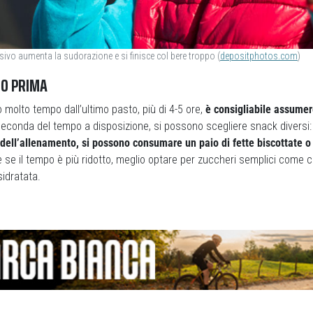
ivo aumenta la sudorazione e si finisce col bere troppo (
depositphotos.com
)
TO PRIMA
 molto tempo dall’ultimo pasto, più di 4-5 ore,
è consigliabile assume
seconda del tempo a disposizione, si possono scegliere snack diversi
o dell’allenamento, si possono consumare un paio di fette biscottate o 
e se il tempo è più ridotto, meglio optare per zuccheri semplici com
sidratata.