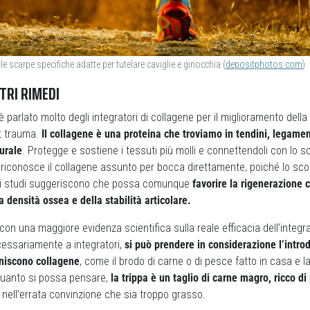
e scarpe specifiche adatte per tutelare caviglie e ginocchia (
depositphotos.com
)
TRI RIMEDI
i è parlato molto degli integratori di collagene per il miglioramento della
st trauma.
Il collagene è una proteina che troviamo in tendini, legamen
urale
. Protegge e sostiene i tessuti più molli e connettendoli con lo 
n riconosce il collagene assunto per bocca direttamente, poiché lo sc
ni studi suggeriscono che possa comunque
favorire la rigenerazione c
 densità ossea e della stabilità articolare.
 con una maggiore evidenza scientifica sulla reale efficacia dell’integr
cessariamente a integratori,
si può prendere in considerazione l’intro
rniscono collagene
, come il brodo di carne o di pesce fatto in casa e la
quanto si possa pensare,
la trippa è un taglio di carne magro, ricco di
nell’errata convinzione che sia troppo grasso.