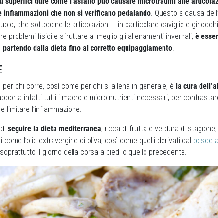
u superfici dure come l’asfalto può causare microtraumi alle articolaz
e infiammazioni che non si verificano pedalando
. Questo a causa dell’
suolo, che sottopone le articolazioni – in particolare caviglie e ginocc
e problemi fisici e sfruttare al meglio gli allenamenti invernali,
è essen
, partendo dalla dieta fino al corretto equipaggiamento
.
E
 per chi corre, così come per chi si allena in generale, è
la cura dell’
pporta infatti tutti i macro e micro nutrienti necessari, per contrastar
o e limitare l’infiammazione.
 di
seguire la dieta mediterranea
, ricca di frutta e verdura di stagione, 
 come l’olio extravergine di oliva, così come quelli derivati dal
pesce a
 soprattutto il giorno della corsa a piedi o quello precedente.