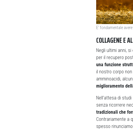
E’ fondamentale avere l
COLLAGENE E AL
Negli ultimi anni, s
per il recupero po
una funzione strutt
il nostro corpo no
amminoacidi, alcu
miglioramento della
Nell’attesa di studi
senza ricorrere ne
tradizionali che fo
Contrariamente a 
spesso rinunciamo 