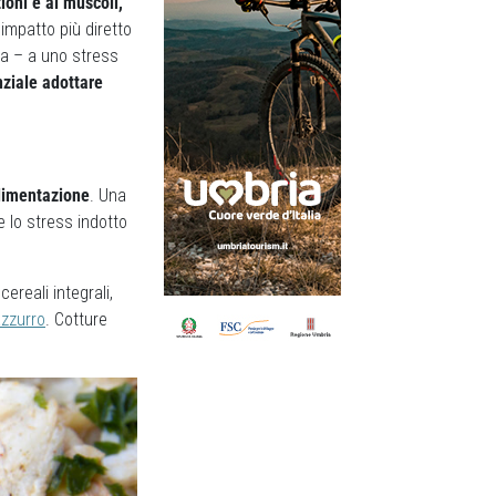
ioni e ai muscoli,
impatto più diretto
hia – a uno stress
ziale adottare
alimentazione
. Una
e lo stress indotto
cereali integrali,
zzurro
. Cotture