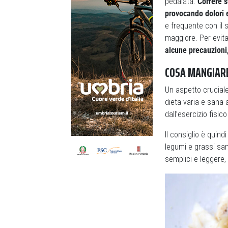
pedalata.
Correre s
provocando dolori 
e frequente con il 
maggiore. Per evitar
alcune precauzioni
COSA MANGIAR
Un aspetto cruciale
dieta varia e sana a
dall’esercizio fisic
Il consiglio è quindi
legumi e grassi sani
semplici e leggere,