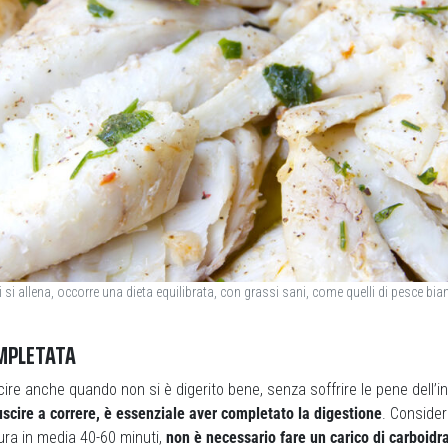
 si allena, occorre una dieta equilibrata, con grassi sani, come quelli di pesce bia
MPLETATA
scire anche quando non si è digerito bene, senza soffrire le pene dell’i
uscire a correre, è essenziale aver completato la digestione
. Conside
ura in media 40-60 minuti,
non è necessario fare un carico di carboidr