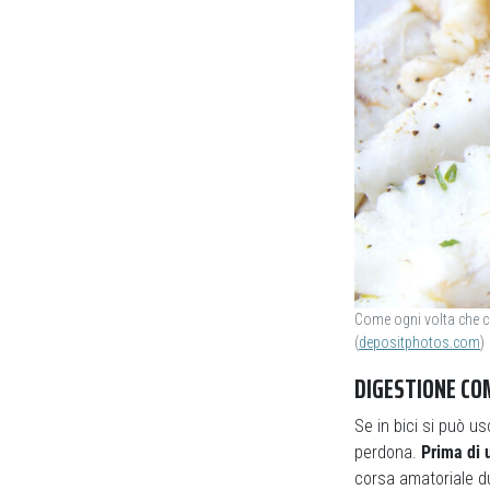
Come ogni volta che ci
(
depositphotos.com
)
DIGESTIONE CO
Se in bici si può u
perdona.
Prima di 
corsa amatoriale d