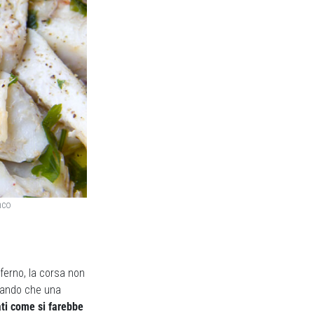
nco
nferno, la corsa non
rando che una
ati come si farebbe