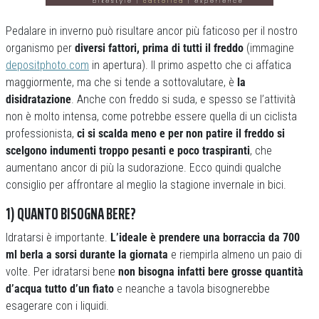
Pedalare in inverno può risultare ancor più faticoso per il nostro
organismo per
diversi fattori, prima di tutti il freddo
(immagine
depositphoto.com
in apertura). Il primo aspetto che ci affatica
maggiormente, ma che si tende a sottovalutare, è
la
disidratazione
. Anche con freddo si suda, e spesso se l’attività
non è molto intensa, come potrebbe essere quella di un ciclista
professionista,
ci si scalda meno e per non patire il freddo si
scelgono indumenti troppo pesanti e poco traspiranti
, che
aumentano ancor di più la sudorazione. Ecco quindi qualche
consiglio per affrontare al meglio la stagione invernale in bici.
1) QUANTO BISOGNA BERE?
Idratarsi è importante.
L’ideale è prendere una borraccia da 700
ml berla a sorsi durante la giornata
e riempirla almeno un paio di
volte. Per idratarsi bene
non bisogna infatti bere grosse quantità
d’acqua tutto d’un fiato
e neanche a tavola bisognerebbe
esagerare con i liquidi.