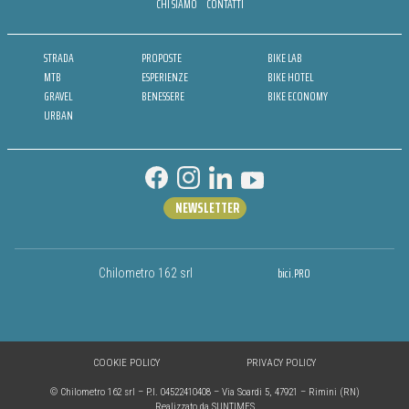
CHI SIAMO
CONTATTI
STRADA
PROPOSTE
BIKE LAB
MTB
ESPERIENZE
BIKE HOTEL
GRAVEL
BENESSERE
BIKE ECONOMY
URBAN
NEWSLETTER
bici.PRO
Chilometro 162 srl
COOKIE POLICY
PRIVACY POLICY
© Chilometro 162 srl – P.I. 04522410408 – Via Soardi 5, 47921 – Rimini (RN)
Realizzato da SUNTIMES