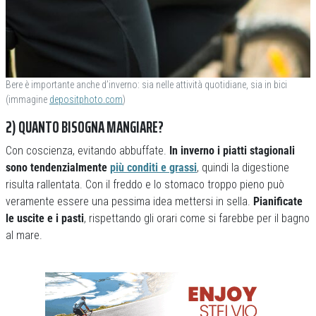
Bere è importante anche d’inverno: sia nelle attività quotidiane, sia in bici
(immagine
depositphoto.com
)
2) QUANTO BISOGNA MANGIARE?
Con coscienza, evitando abbuffate.
In inverno i piatti stagionali
sono tendenzialmente
più conditi e grassi
, quindi la digestione
risulta rallentata. Con il freddo e lo stomaco troppo pieno può
veramente essere una pessima idea mettersi in sella.
Pianificate
le uscite e i pasti
, rispettando gli orari come si farebbe per il bagno
al mare.