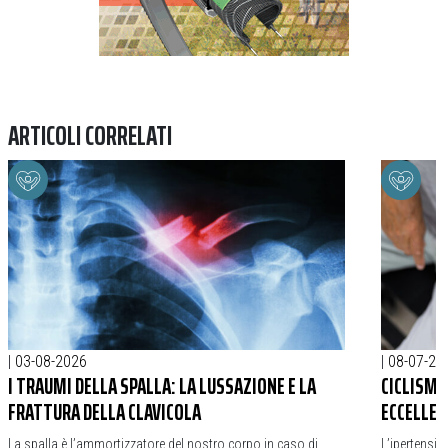
ARTICOLI CORRELATI
|
03-08-2026
|
08-07-20
I TRAUMI DELLA SPALLA: LA LUSSAZIONE E LA
CICLISMO
FRATTURA DELLA CLAVICOLA
ECCELLEN
La spalla è l’ammortizzatore del nostro corpo in caso di
L’ipertensio