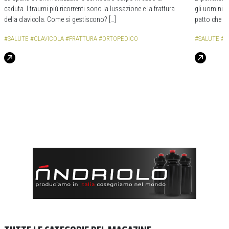
caduta. I traumi più ricorrenti sono la lussazione e la frattura
gli uomini c
della clavicola. Come si gestiscono? […]
patto che no
#SALUTE
#CLAVICOLA
#FRATTURA
#ORTOPEDICO
#SALUTE
#I