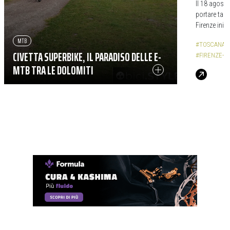
Il 18 agost
portare tant
Firenze iniz
MTB
#TOSCANA
CIVETTA SUPERBIKE, IL PARADISO DELLE E-
#FIRENZE-R
MTB TRA LE DOLOMITI