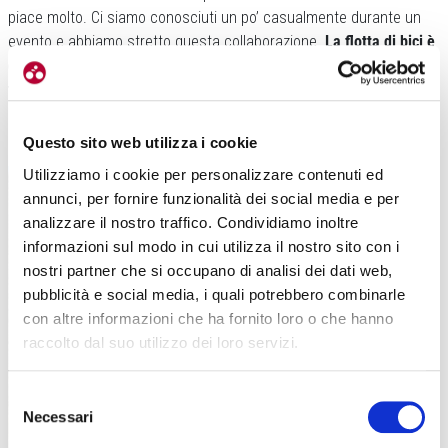
piace molto. Ci siamo conosciuti un po’ casualmente durante un
evento e abbiamo stretto questa collaborazione.
La flotta di bici è
composta sia da bici elettroassistite che tradizionali, per ora si
tratta solo di mountain bike.
Ma stiamo valutando di prendere
anche qualche gravel visto il territorio e le numerose strade
bianche che ci sono.
Questo sito web utilizza i cookie
Utilizziamo i cookie per personalizzare contenuti ed
annunci, per fornire funzionalità dei social media e per
analizzare il nostro traffico. Condividiamo inoltre
informazioni sul modo in cui utilizza il nostro sito con i
nostri partner che si occupano di analisi dei dati web,
pubblicità e social media, i quali potrebbero combinarle
con altre informazioni che ha fornito loro o che hanno
raccolto dal suo utilizzo dei loro servizi.
Selezione
Necessari
del
I vari poderi sparsi nella tenuta hanno la piscina (ma c’è anche quella
coperta centrale)
consenso