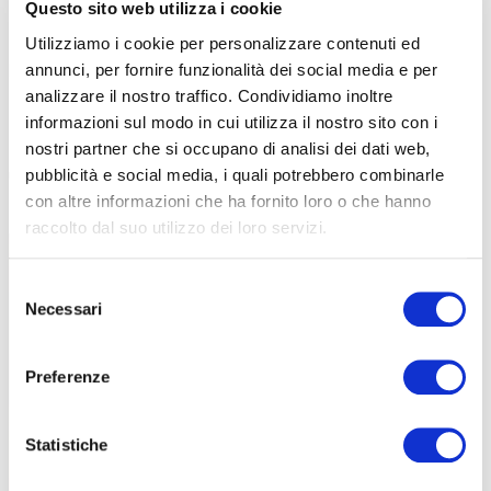
Questo sito web utilizza i cookie
DUE VERSIONI DISPONIBILI
Utilizziamo i cookie per personalizzare contenuti ed
annunci, per fornire funzionalità dei social media e per
La “classica” borraccia da 55 e la più grande da 75
. La prima ha
analizzare il nostro traffico. Condividiamo inoltre
dimensioni quasi tradizionali, con un diametro di 74 millimetri e
informazioni sul modo in cui utilizza il nostro sito con i
un’altezza di 220. La borraccia da 75 (750 ml di capacità) ha il
nostri partner che si occupano di analisi dei dati web,
medesimo diametro, ma con un’altezza di 268.
Zéfal Artica SC è
pubblicità e social media, i quali potrebbero combinarle
una borraccia isotermica priva di tossine BPA
. La versione 55 ha
con altre informazioni che ha fornito loro o che hanno
un listino di 11,95 euro, mentre la 75 di 12,95
raccolto dal suo utilizzo dei loro servizi.
Selezione
Necessari
del
consenso
Preferenze
Statistiche