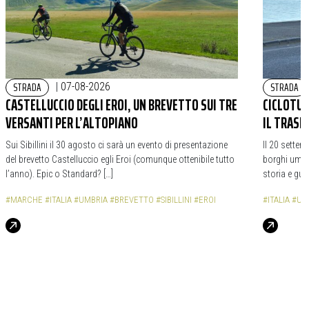
STRADA
STRADA
|
07-08-2026
CASTELLUCCIO DEGLI EROI, UN BREVETTO SUI TRE
CICLOTURI
VERSANTI PER L’ALTOPIANO
IL TRASI
Sui Sibillini il 30 agosto ci sarà un evento di presentazione
Il 20 settem
del brevetto Castelluccio egli Eroi (comunque ottenibile tutto
borghi umbri
l’anno). Epic o Standard? […]
storia e gua
#MARCHE
#ITALIA
#UMBRIA
#BREVETTO
#SIBILLINI
#EROI
#ITALIA
#UM