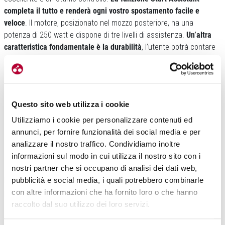
completa il tutto e renderà ogni vostro spostamento facile e
veloce
. Il motore, posizionato nel mozzo posteriore, ha una
potenza di 250 watt e dispone di tre livelli di assistenza.
Un’altra
caratteristica fondamentale è la durabilità
, l’utente potrà contare
su un sostegno continuo fino a 180.000 chilometri.
Questo sito web utilizza i cookie
Utilizziamo i cookie per personalizzare contenuti ed
annunci, per fornire funzionalità dei social media e per
analizzare il nostro traffico. Condividiamo inoltre
informazioni sul modo in cui utilizza il nostro sito con i
Il cuore del progetto è la batteria da 345 watt per ora, che concede
nostri partner che si occupano di analisi dei dati web,
un’autonomia fino a 90 chilometri in un solo viaggio.
Per ricaricarla
pubblicità e social media, i quali potrebbero combinarle
basta rimuovere il pacco batteria, un gesto semplice e rapido, per
con altre informazioni che ha fornito loro o che hanno
poi collegarlo a qualsiasi presa
. In questo modo si potrà anche
raccolto dal suo utilizzo dei loro servizi.
ricaricare la batteria durante la vostra permanenza in ufficio.
Il cervello, invece, della gamma Brompton Electric, risiede nel