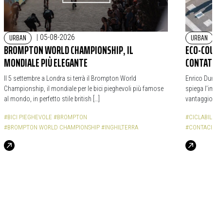
URBAN
URBAN
|
05-08-2026
BROMPTON WORLD CHAMPIONSHIP, IL
ECO-COUN
MONDIALE PIÙ ELEGANTE
CONTATOR
Il 5 settembre a Londra si terrà il Brompton World
Enrico Durba
Championship, il mondiale per le bici pieghevoli più famose
spiega l’impo
al mondo, in perfetto stile british […]
vantaggio d
#BICI PIEGHEVOLE
#BROMPTON
#CICLABILI
#BROMPTON WORLD CHAMPIONSHIP
#INGHILTERRA
#CONTACICL