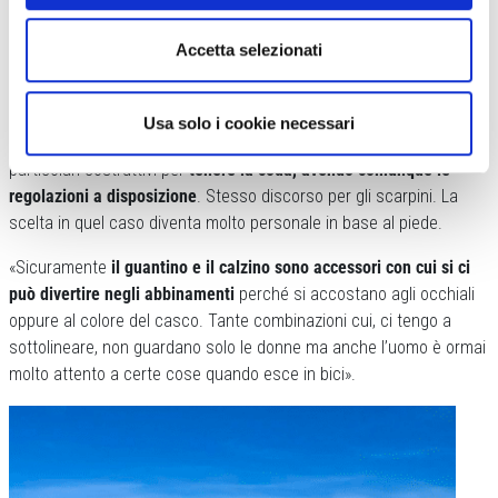
ciclista cambiano la forma ma rimangono gli stessi. Divertirsi negli
abbinamenti di colori e tipologia è un esercizio che coinvolge tutti.
Accetta selezionati
«Il casco – sottolinea Dalia – ha quasi sempre una vestibilità
unisex. C’è magari l’attenzione nel fare una taglia un po’ più piccola
Usa solo i cookie necessari
oppure aggiungendo colorazioni più femminili. Oppure con
particolari costruttivi per
tenere la coda, avendo comunque le
regolazioni a disposizione
. Stesso discorso per gli scarpini. La
scelta in quel caso diventa molto personale in base al piede.
«Sicuramente
il guantino e il calzino sono accessori con cui si ci
può divertire negli abbinamenti
perché si accostano agli occhiali
oppure al colore del casco. Tante combinazioni cui, ci tengo a
sottolineare, non guardano solo le donne ma anche l’uomo è ormai
molto attento a certe cose quando esce in bici».