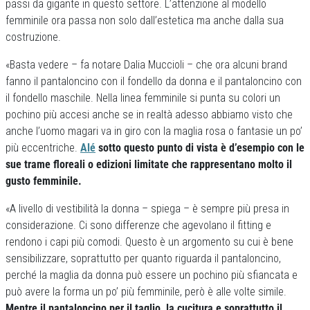
passi da gigante in questo settore. L’attenzione al modello
femminile ora passa non solo dall’estetica ma anche dalla sua
costruzione.
«Basta vedere – fa notare Dalia Muccioli – che ora alcuni brand
fanno il pantaloncino con il fondello da donna e il pantaloncino con
il fondello maschile. Nella linea femminile si punta su colori un
pochino più accesi anche se in realtà adesso abbiamo visto che
anche l’uomo magari va in giro con la maglia rosa o fantasie un po’
più eccentriche.
Alé
sotto questo punto di vista è d’esempio con le
sue trame floreali o edizioni limitate che rappresentano molto il
gusto femminile.
«A livello di vestibilità la donna – spiega – è sempre più presa in
considerazione. Ci sono differenze che agevolano il fitting e
rendono i capi più comodi. Questo è un argomento su cui è bene
sensibilizzare, soprattutto per quanto riguarda il pantaloncino,
perché la maglia da donna può essere un pochino più sfiancata e
può avere la forma un po’ più femminile, però è alle volte simile.
Mentre il pantaloncino per il taglio, la cucitura e soprattutto il