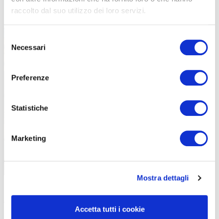
raccolto dal suo utilizzo dei loro servizi.
Selezione
Necessari
del
consenso
Preferenze
Statistiche
Marketing
Mostra dettagli
Stile e bici per Dalia sono due mondi che si incontrano spesso
ABBINAMENTI
Accetta tutti i cookie
Che si tratti di una e-bike,
gravel
o bici da corsa, gli accessori del