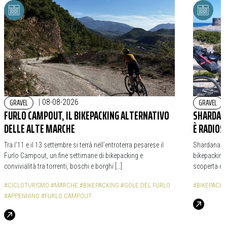
GRAVEL
GRAVEL
|
08-08-2026
FURLO CAMPOUT, IL BIKEPACKING ALTERNATIVO
SHARDANA
DELLE ALTE MARCHE
È RADIOS
Tra l’11 e il 13 settembre si terrà nell’entroterra pesarese il
Shardana Bi
Furlo Campout, un fine settimane di bikepacking e
bikepacking,
convivialità tra torrenti, boschi e borghi […]
scoperta de
#CICLOTURISMO
#MARCHE
#BIKEPACKING
#GOLE DEL FURLO
#BIKEPACKI
#APPENNINO
#FURLO CAMPOUT