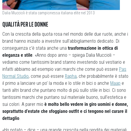
Dalia Muccioli è stata campionessa italiana elite nel 2013
QUALITÀ PER LE DONNE
Con la crescita della quota rosa nel mondo delle due ruote, anche i
brand hanno iniziato a investire sull’abbigliamento dedicato. Di
conseguenza c’è stata anche una
trasformazione in ottica di
eleganza e stile
. «Anno dopo anno – spiega Dalia Muccioli –
vediamo come tantissimi brand stanno investendo sul vestiario e
infatti abbiamo ad esempio vari marchi che come può essere
Pas
Normal Studio
, come può essere
Rapha
, che probabilmente è stato
il primo a lanciare un po’ la moda e lo stile in bici o anche
Maap
e
tanti altri brand che puntano molto di più sullo stile in bici. Ci sono
tantissimi marchi che puntano sul materiale buono, sull’estetica e
sui colori. A parer mio
è molto bello vedere in giro uomini e donne,
soprattutto d’estate che sfoggiano outfit e ci tengono nel curare il
dettaglio
.
«Ho notato – dice – una grande crescita nella rendita dei materiali