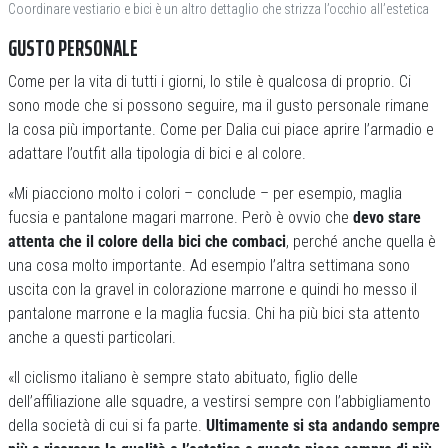
Coordinare vestiario e bici è un altro dettaglio che strizza l’occhio all’estetica
GUSTO PERSONALE
Come per la vita di tutti i giorni, lo stile è qualcosa di proprio. Ci
sono mode che si possono seguire, ma il gusto personale rimane
la cosa più importante. Come per Dalia cui piace aprire l’armadio e
adattare l’outfit alla tipologia di bici e al colore.
«Mi piacciono molto i colori – conclude – per esempio, maglia
fucsia e pantalone magari marrone. Però è ovvio che
devo stare
attenta che il colore della bici che combaci
, perché anche quella è
una cosa molto importante. Ad esempio l’altra settimana sono
uscita con la gravel in colorazione marrone e quindi ho messo il
pantalone marrone e la maglia fucsia. Chi ha più bici sta attento
anche a questi particolari.
«Il ciclismo italiano è sempre stato abituato, figlio delle
dell’affiliazione alle squadre, a vestirsi sempre con l’abbigliamento
della società di cui si fa parte.
Ultimamente si sta andando sempre