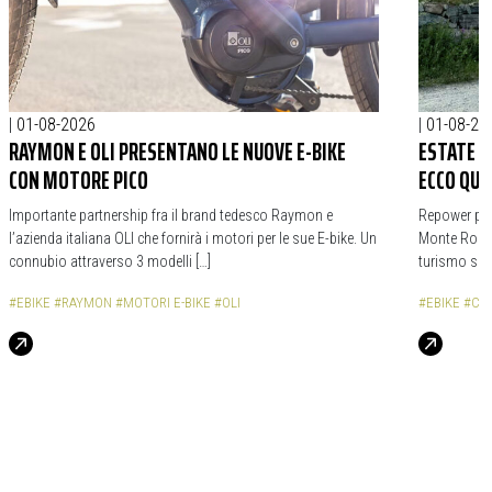
|
01-08-2026
|
01-08-20
RAYMON E OLI PRESENTANO LE NUOVE E-BIKE
ESTATE S
CON MOTORE PICO
ECCO QUA
Importante partnership fra il brand tedesco Raymon e
Repower prop
l’azienda italiana OLI che fornirà i motori per le sue E-bike. Un
Monte Rosa, 
connubio attraverso 3 modelli […]
turismo sost
#EBIKE
#RAYMON
#MOTORI E-BIKE
#OLI
#EBIKE
#CI