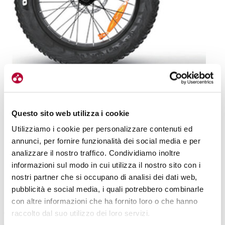
Questo sito web utilizza i cookie
Utilizziamo i cookie per personalizzare contenuti ed
annunci, per fornire funzionalità dei social media e per
Le ruote da 20″ con pneumatici oversize ne fanno un mezzo maneggevole e
analizzare il nostro traffico. Condividiamo inoltre
confortevole su tutti i terreni
informazioni sul modo in cui utilizza il nostro sito con i
DALLE RUOTE AL TELAIO AGLI ACCESSORI, IL MASSIMO DELLA
nostri partner che si occupano di analisi dei dati web,
pubblicità e social media, i quali potrebbero combinarle
POLIVALENZA
con altre informazioni che ha fornito loro o che hanno
Andiamo ora alle caratteristiche tecniche. Il telaio pieghevole è in
raccolto dal suo utilizzo dei loro servizi.
alluminio 6061
, una scelta che garantisce leggerezza e affidabilità.