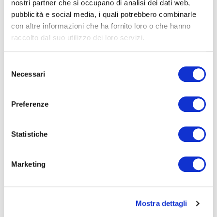
BIKE LAB
nostri partner che si occupano di analisi dei dati web,
pubblicità e social media, i quali potrebbero combinarle
con altre informazioni che ha fornito loro o che hanno
raccolto dal suo utilizzo dei loro servizi.
Selezione
Necessari
del
consenso
Preferenze
BIKE LAB
Statistiche
SAPETE TUTTO SU BICI E PRODOTTI?
Cambiare la bici. Aggiungere un accessorio, quel
Marketing
che serve per viaggiare. Fare piccoli interventi.
Venite a scoprire la tecnica e le offerte del mercato,
attraverso i consigli dei nostri giornalisti e degli
Mostra dettagli
esperti del settore