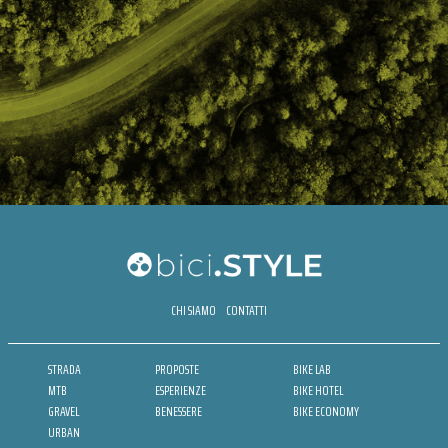
CHI SIAMO
CONTATTI
STRADA
PROPOSTE
BIKE LAB
MTB
ESPERIENZE
BIKE HOTEL
GRAVEL
BENESSERE
BIKE ECONOMY
URBAN