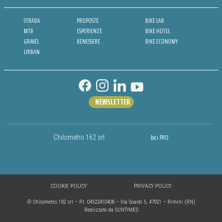
STRADA
PROPOSTE
BIKE LAB
MTB
ESPERIENZE
BIKE HOTEL
GRAVEL
BENESSERE
BIKE ECONOMY
URBAN
NEWSLETTER
bici.PRO
Chilometro 162 srl
COOKIE POLICY
PRIVACY POLICY
© Chilometro 162 srl – P.I. 04522410408 – Via Soardi 5, 47921 – Rimini (RN)
Realizzato da SUNTIMES