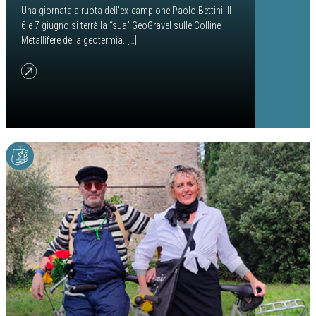
Una giornata a ruota dell’ex-campione Paolo Bettini. Il
6 e 7 giugno si terrà la “sua” GeoGravel sulle Colline
Metallifere della geotermia. […]
from In ricognizione con Bettini sulle strade grigie della GeoGravel Tuscany