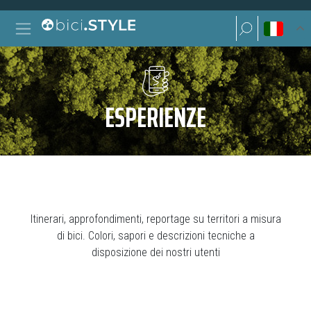
Vai al contenuto
Ricerca per:
Navigazione principale
Ricerca per:
ESPERIENZE
Itinerari, approfondimenti, reportage su territori a misura
di bici. Colori, sapori e descrizioni tecniche a
disposizione dei nostri utenti