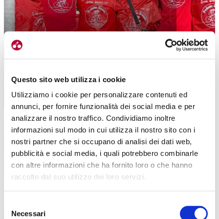
PEDALE ROSSO, BETTINI E UN MESSAGGIO
PER AIUTARE LE DONNE
Questo sito web utilizza i cookie
Utilizziamo i cookie per personalizzare contenuti ed
|
14-11-2025
annunci, per fornire funzionalità dei social media e per
analizzare il nostro traffico. Condividiamo inoltre
informazioni sul modo in cui utilizza il nostro sito con i
nostri partner che si occupano di analisi dei dati web,
pubblicità e social media, i quali potrebbero combinarle
con altre informazioni che ha fornito loro o che hanno
raccolto dal suo utilizzo dei loro servizi.
Selezione
Necessari
del