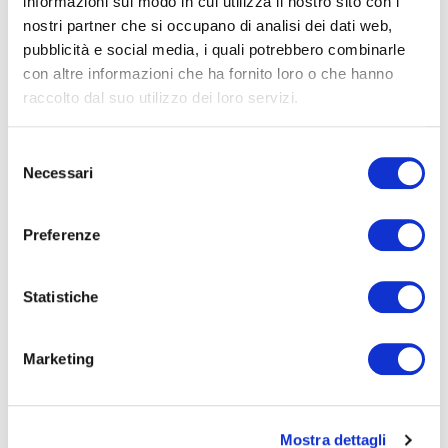
informazioni sul modo in cui utilizza il nostro sito con i
BIKE LAB
nostri partner che si occupano di analisi dei dati web,
pubblicità e social media, i quali potrebbero combinarle
con altre informazioni che ha fornito loro o che hanno
raccolto dal suo utilizzo dei loro servizi.
Selezione
Necessari
del
consenso
Preferenze
Statistiche
BIKE LAB
SAPETE TUTTO SU BICI E PRODOTTI?
Marketing
Cambiare la bici. Aggiungere un accessorio, quel
che serve per viaggiare. Fare piccoli interventi.
Venite a scoprire la tecnica e le offerte del mercato,
attraverso i consigli dei nostri giornalisti e degli
Mostra dettagli