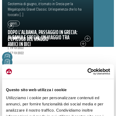
Geotermia di giugno, è tornato in Grecia per la
Megalopolis Gravel Classic. Un’esperienza che lo ha
toccato […]
GRAVEL
from La Grecia (tris) di Bettini: da Megalopolis alla GeoGravel Tuscany
DOPO L’ALBANIA, PASSAGGIO IN GRECIA:
ALBANIA E GRECIA: UN VIAGGIO TRA
L’EPILOGO DEL VIAGGIO
AMICI IN BICI
|
19-10-2022
|
17-10-2022
Questo sito web utilizza i cookie
Utilizziamo i cookie per personalizzare contenuti ed
annunci, per fornire funzionalità dei social media e per
analizzare il nostro traffico. Condividiamo inoltre