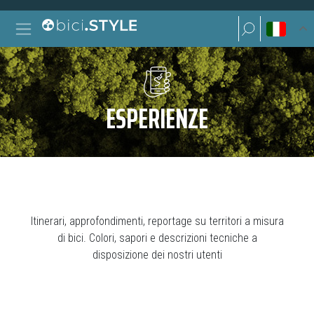
Vai al contenuto
Ricerca per:
Navigazione principale
Ricerca per:
ESPERIENZE
Itinerari, approfondimenti, reportage su territori a misura
di bici. Colori, sapori e descrizioni tecniche a
disposizione dei nostri utenti