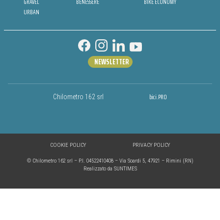
GRAVEL
BENESSERE
BIKE ECONOMY
URBAN
NEWSLETTER
bici.PRO
Chilometro 162 srl
COOKIE POLICY
PRIVACY POLICY
© Chilometro 162 srl – P.I. 04522410408 – Via Soardi 5, 47921 – Rimini (RN)
Realizzato da SUNTIMES