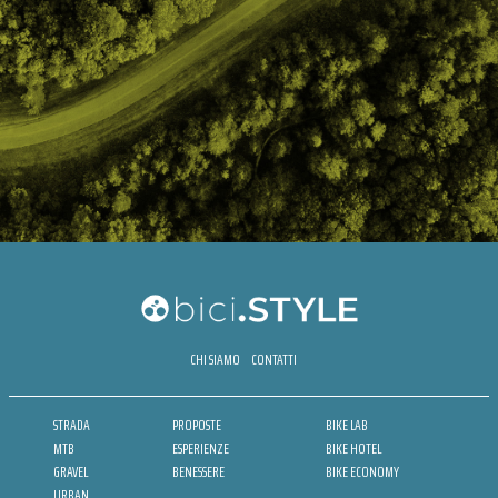
CHI SIAMO
CONTATTI
STRADA
PROPOSTE
BIKE LAB
MTB
ESPERIENZE
BIKE HOTEL
GRAVEL
BENESSERE
BIKE ECONOMY
URBAN