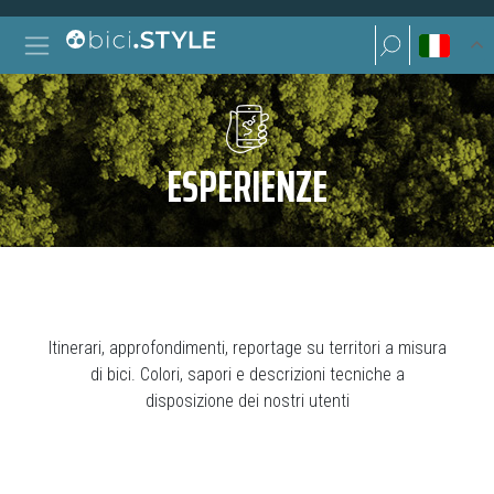
Vai al contenuto
Ricerca per:
Navigazione principale
Ricerca per:
ESPERIENZE
Itinerari, approfondimenti, reportage su territori a misura
di bici. Colori, sapori e descrizioni tecniche a
disposizione dei nostri utenti