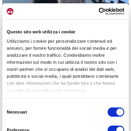
STRADA
GRAVEL
Questo sito web utilizza i cookie
ANELLO DEI PARCHI LUCANI, 700 KM IN UN
MONDO MAGICO
Utilizziamo i cookie per personalizzare contenuti ed
annunci, per fornire funzionalità dei social media e per
|
15-03-2024
analizzare il nostro traffico. Condividiamo inoltre
informazioni sul modo in cui utilizza il nostro sito con i
nostri partner che si occupano di analisi dei dati web,
pubblicità e social media, i quali potrebbero combinarle
con altre informazioni che ha fornito loro o che hanno
raccolto dal suo utilizzo dei loro servizi.
Selezione
Necessari
del
consenso
Preferenze