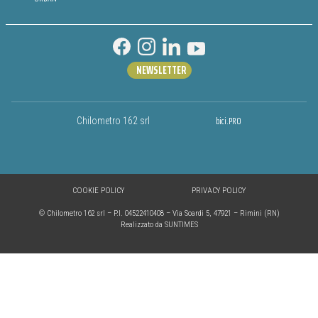
NEWSLETTER
bici.PRO
Chilometro 162 srl
COOKIE POLICY
PRIVACY POLICY
© Chilometro 162 srl – P.I. 04522410408 – Via Soardi 5, 47921 – Rimini (RN)
Realizzato da SUNTIMES