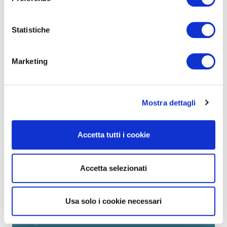
BIKE LAB
Statistiche
Marketing
Mostra dettagli
Accetta tutti i cookie
BIKE LAB
SAPETE TUTTO SU BICI E PRODOTTI?
Accetta selezionati
Cambiare la bici. Aggiungere un accessorio, quel
che serve per viaggiare. Fare piccoli interventi.
Venite a scoprire la tecnica e le offerte del mercato,
Usa solo i cookie necessari
attraverso i consigli dei nostri giornalisti e degli
esperti del settore