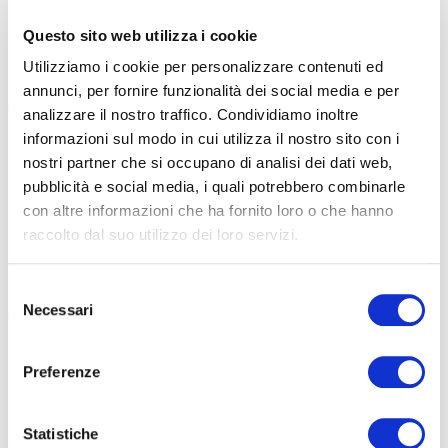
Il passaggio attraverso la Mauritania e il Senegal ha segnato un
Questo sito web utilizza i cookie
cambio di scenario: dal giallo ocra del deserto al verde
lussureggiante dell’Africa tropicale.
Emmanuel ha documentato il
Utilizziamo i cookie per personalizzare contenuti ed
suo viaggio sui social media, attirando l’attenzione di migliaia di
annunci, per fornire funzionalità dei social media e per
follower che lo incoraggiavano da ogni parte del mondo
. Le sue
analizzare il nostro traffico. Condividiamo inoltre
foto non mostravano solo fatica, ma sorrisi condivisi con i locali,
informazioni sul modo in cui utilizza il nostro sito con i
pasti consumati ai bordi della strada e la straordinaria ospitalità
nostri partner che si occupano di analisi dei dati web,
africana.
pubblicità e social media, i quali potrebbero combinarle
con altre informazioni che ha fornito loro o che hanno
Oltre alla fatica fisica, un viaggio del genere comporta sfide
raccolto dal suo utilizzo dei loro servizi.
burocratiche enormi. Emmanuel ha dovuto gestire visti, controlli
alle frontiere e la sicurezza in regioni talvolta instabili.
Paesi come
Selezione
la Guinea, la Costa d’Avorio e infine il Togo sono stati tappe
Necessari
del
fondamentali. Ogni confine superato era una vittoria
, un passo più
consenso
vicino all’abbraccio della sua famiglia ad Accra. Anche il “suo”
Ghana, pur essendo considerato tra i Paesi più all’avanguardia del
Preferenze
continente africano, non vive tempi semplici, anzi. Ma era pur
sempre casa sua e questo gli ha consentito di superare anche i
Statistiche
momenti più duri, di affrontare la paura che spesso lo