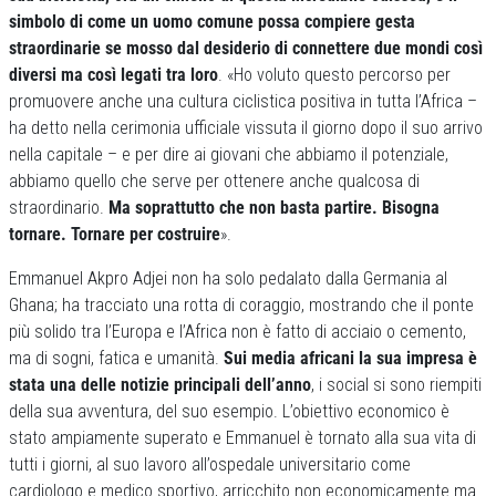
simbolo di come un uomo comune possa compiere gesta
straordinarie se mosso dal desiderio di connettere due mondi così
diversi ma così legati tra loro
. «Ho voluto questo percorso per
promuovere anche una cultura ciclistica positiva in tutta l’Africa –
ha detto nella cerimonia ufficiale vissuta il giorno dopo il suo arrivo
nella capitale – e per dire ai giovani che abbiamo il potenziale,
abbiamo quello che serve per ottenere anche qualcosa di
straordinario.
Ma soprattutto che non basta partire. Bisogna
tornare. Tornare per costruire
».
Emmanuel Akpro Adjei non ha solo pedalato dalla Germania al
Ghana; ha tracciato una rotta di coraggio, mostrando che il ponte
più solido tra l’Europa e l’Africa non è fatto di acciaio o cemento,
ma di sogni, fatica e umanità.
Sui media africani la sua impresa è
stata una delle notizie principali dell’anno
, i social si sono riempiti
della sua avventura, del suo esempio. L’obiettivo economico è
stato ampiamente superato e Emmanuel è tornato alla sua vita di
tutti i giorni, al suo lavoro all’ospedale universitario come
cardiologo e medico sportivo, arricchito non economicamente ma