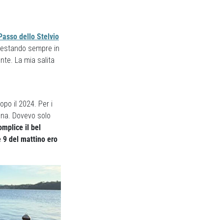
Passo dello Stelvio
 restando sempre in
te. La mia salita
po il 2024. Per i
zona. Dovevo solo
mplice il bel
e 9 del mattino ero