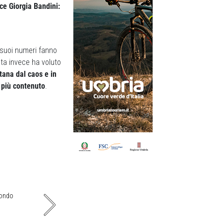
ce Giorgia Bandini:
 suoi numeri fanno
sta invece ha voluto
tana dal caos e in
o più contenuto
.
mondo
La salita inizia appena fuori Sormano con un tra