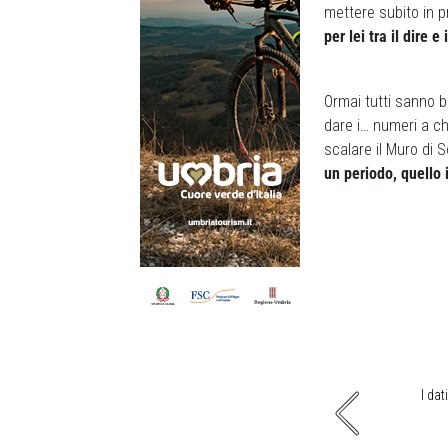
mettere subito in p
per lei tra il dire 
Ormai tutti sanno 
dare i… numeri a ch
scalare il Muro di 
un periodo, quello 
ntropendenza che invita e inganna chi la affronta
I da