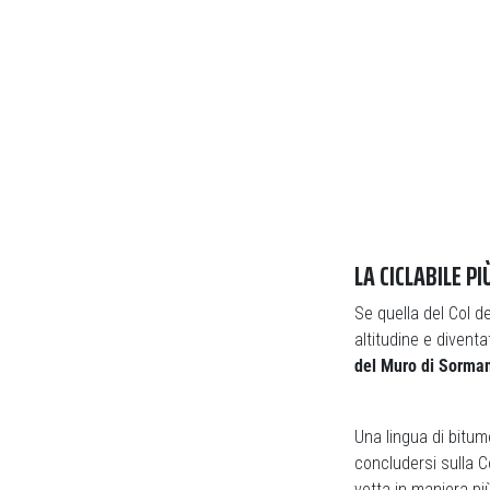
LA CICLABILE P
Se quella del Col de
altitudine e divent
del Muro di Sorman
Una lingua di bitum
concludersi sulla C
vetta in maniera pi