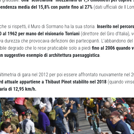
 pendenza media del 15,8% con punte fino al 27%
(dati ufficiali de Il L
che si rispetti, il Muro di Sormano ha la sua storia.
Inserito nel percors
 al 1962 per mano del visionario Torriani
(direttore del Giro d’Italia)
va durezza che provocava defezioni dei partecipanti. L’abbandono del 
bile degrado che lo rese praticabile solo a piedi
fino al 2006 quando v
un suggestivo esempio di architettura paesaggistica
.
 altimetria di gara nel 2012 per poi essere affrontato nuovamente nel 
ord attuale appartiene a Thibaut Pinot stabilito nel 2018
(quando vinse
aria di 12,95 km/h.