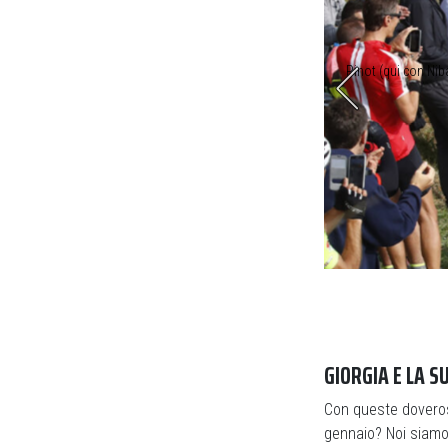
i Lombardia lo ha affrontato per 7 volte
Pinot (qui con Niba
GIORGIA E LA S
Con queste doveros
gennaio? Noi siamo s