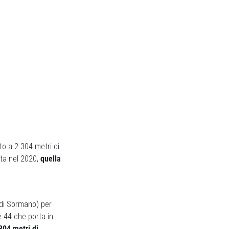
to a 2.304 metri di
ata nel 2020,
quella
 di Sormano) per
e 44 che porta in
304 metri di