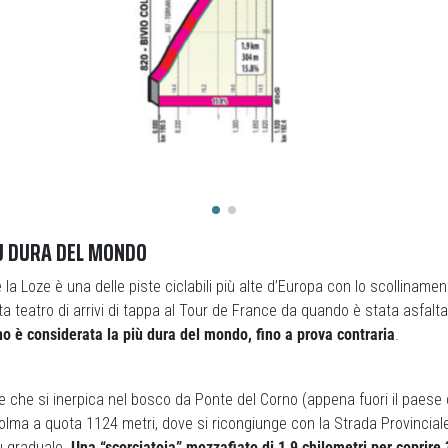
IÙ DURA DEL MONDO
 la Loze è una delle piste ciclabili più alte d’Europa con lo scollinamen
ata teatro di arrivi di tappa al Tour de France da quando è stata asfalt
o è considerata la più dura del mondo, fino a prova contraria
.
e che si inerpica nel bosco da Ponte del Corno (appena fuori il paese
olma a quota 1124 metri, dove si ricongiunge con la Strada Provincial
ù graduale.
Una “scorciatoia” mozzafiato di 1,9 chilometri per coprire 