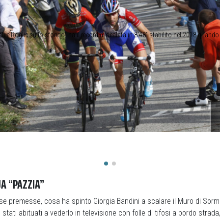
li e Roglic sullo sfondo) ha il record di scalata in 8’48” stabilito nel 2018 quand
UA “PAZZIA”
e premesse, cosa ha spinto Giorgia Bandini a scalare il Muro di Sorm
tati abituati a vederlo in televisione con folle di tifosi a bordo strada