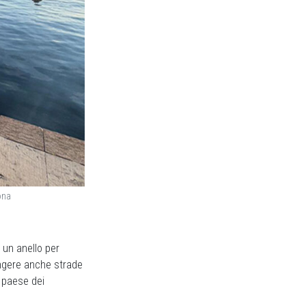
ona
n un anello per
ungere anche strade
 paese dei