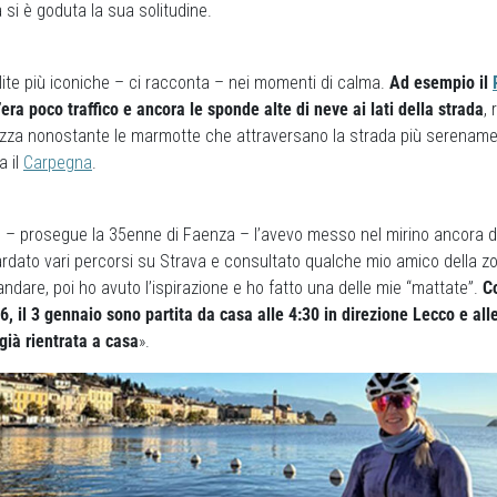
 si è goduta la sua solitudine.
ite più iconiche – ci racconta – nei momenti di calma.
Ad esempio il
’era poco traffico e ancora le sponde alte di neve ai lati della strada
,
ezza nonostante le marmotte che attraversano la strada più serenamen
a il
Carpegna
.
o – prosegue la 35enne di Faenza – l’avevo messo nel mirino ancora do
uardato vari percorsi su Strava e consultato qualche mio amico della 
 andare, poi ho avuto l’ispirazione e ho fatto una delle mie “mattate”.
Co
6, il 3 gennaio sono partita da casa alle 4:30 in direzione Lecco e all
 già rientrata a casa
».