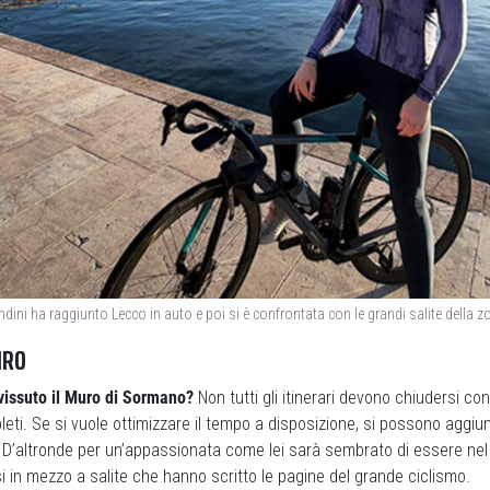
ndini ha raggiunto Lecco in auto e poi si è confrontata con le grandi salite della z
IRO
vissuto il Muro di Sormano?
Non tutti gli itinerari devono chiudersi co
leti. Se si vuole ottimizzare il tempo a disposizione, si possono aggi
. D’altronde per un’appassionata come lei sarà sembrato di essere nel
i in mezzo a salite che hanno scritto le pagine del grande ciclismo.