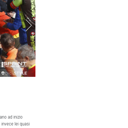
o vinse il Lombardia
Un muro di gente sul Muro di Sormano. I
ano ad inizio
, invece lei quasi