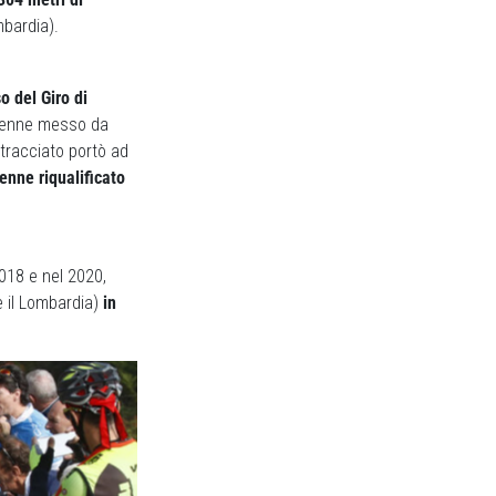
ombardia).
o del Giro di
, venne messo da
tracciato portò ad
enne riqualificato
2018 e nel 2020,
 il Lombardia)
in