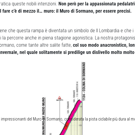
ratica queste nobili intenzioni.
Non però per la appassionata pedalatri
e il fare c’è di mezzo il… muro: il Muro di Sormano, per essere precisi.
bene che questa rampa è diventata un simbolo de Il Lombardia e che i
i la percorre anche in piena stagione agonistica. La nostra protagoni
Sormano, come tante altre salite fatte,
col suo modo anacronistico, lon
invernale, nel quale solitamente si predilige un dislivello molto molt
ti impressionanti del Muro di Sormano, considerata la pista ciclabile più dura al 