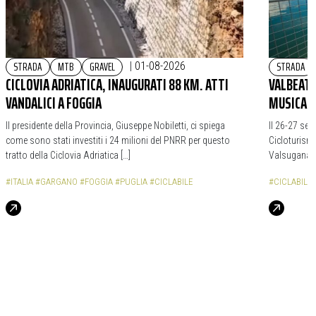
STRADA
MTB
GRAVEL
STRADA
|
01-08-2026
CICLOVIA ADRIATICA, INAUGURATI 88 KM. ATTI
VALBEAT,
VANDALICI A FOGGIA
MUSICA S
Il presidente della Provincia, Giuseppe Nobiletti, ci spiega
Il 26-27 set
come sono stati investiti i 24 milioni del PNRR per questo
Cicloturismo
tratto della Ciclovia Adriatica […]
Valsugana [
#ITALIA
#GARGANO
#FOGGIA
#PUGLIA
#CICLABILE
#CICLABILE