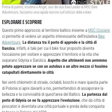
Prima di partire, insieme a Angel, uno dei due Bike Leader di MSC Bike
Adventours, facciamo una rapida lezione sull’utilizzo delle e-bike
ESPLORARE E SCOPRIRE
Questo primo approccio al territorio baltico insieme a
MSC Crociere
ci permette di vedere un aspetto interessante dell’iniziativa
Bike
Adventours
.
La distanza tra il porto di approdo e la città di
Danzica
, infatti, è tale per cui il bike tour proposto diventa
l’occasione per visitare e apprezzare il territorio e la vita che
separano Gdynia e Danzica.
Aspetto che altrimenti non avremmo
potuto apprezzare se con un autobus o un altro mezzo ci fossimo
catapultati direttamente in
città
.
Nei venti chilometri di strade, ciclabili, boschi e mare questa parte
di Polonia si apre davanti a noi, permettendoci di assaporare la
bellezza e la convivialità di quest’area del Baltico.
La partenza dal
porto di Gdynia ce ne fa apprezzare l’evoluzione
, che da città di
pescatori è diventata una città portuale e preda della conquista