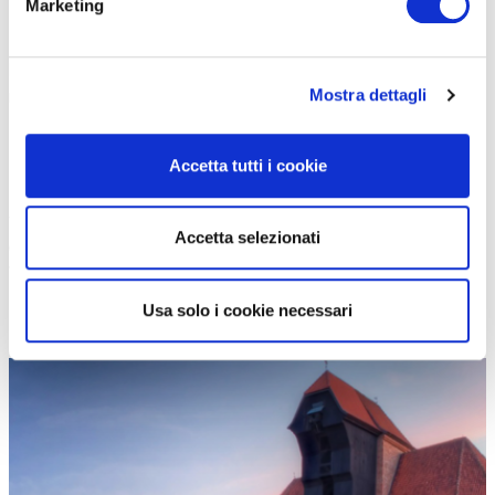
Marketing
infrastrutture devono sposare un senso di efficienza e benessere
per il cittadino.
Avere una ciclabile fruibile e per larga parte
lontana dal traffico è di per sé un’occasione che la cittadinanza, e
Mostra dettagli
non solo, è in grado di cogliere
. Le biciclette che incrociamo lungo
il tragitto sono tantissime, tutte diverse così come l’età di coloro
che si trovano a pedalare sopra.
Accetta tutti i cookie
Da Gdynia arriviamo a Sopot, per una breve tappa, prima di ripartire
verso la nostra destinazione finale: Danzica.
Queste tre realtà
Accetta selezionati
compongono l’agglomerato della Tripla Città, nel quale vivono
750.000 persone
, di fatto si tratta di un sistema unico nel quale ci
si trova a muoversi da una città all’altra con una costante
Usa solo i cookie necessari
sensazione di continuità.