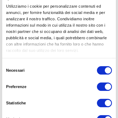
Utilizziamo i cookie per personalizzare contenuti ed
annunci, per fornire funzionalità dei social media e per
analizzare il nostro traffico. Condividiamo inoltre
informazioni sul modo in cui utilizza il nostro sito con i
nostri partner che si occupano di analisi dei dati web,
pubblicità e social media, i quali potrebbero combinarle
con altre informazioni che ha fornito loro o che hanno
raccolto dal suo utilizzo dei loro servizi.
Selezione
Necessari
del
consenso
Preferenze
Sopot è una delle tre città insieme a Danzica e Gdynia che forma
l’agglomerato della Tripla Città
Statistiche
LA CICLABILITÀ
La sensazione che ci arriva fin dalle prime pedalate è che le