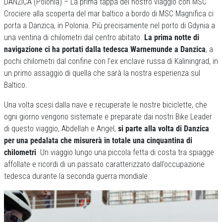
DANZICA (Polonia) – La prima tappa del nostro viaggio con MSC
Crociere alla scoperta del mar baltico a bordo di MSC Magnifica ci
porta a Danzica, in Polonia. Più precisamente nel porto di Gdynia a
una ventina di chilometri dal centro abitato.
La prima notte di
navigazione ci ha portati dalla tedesca Warnemunde a Danzica
, a
pochi chilometri dal confine con l’ex enclave russa di Kaliningrad, in
un primo assaggio di quella che sarà la nostra esperienza sul
Baltico.
Una volta scesi dalla nave e recuperate le nostre biciclette, che
ogni giorno vengono sistemate e preparate dai nostri Bike Leader
di questo viaggio, Abdellah e Angel,
si parte alla volta di Danzica
per una pedalata che misurerà in totale una cinquantina di
chilometri
. Un viaggio lungo una piccola fetta di costa tra spiagge
affollate e ricordi di un passato caratterizzato dall’occupazione
tedesca durante la seconda guerra mondiale.