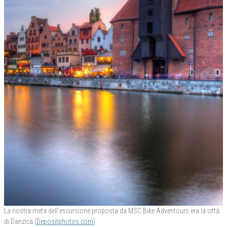
La nostra meta dell’escursione proposta da MSC Bike Adventours era la città
di Danzica (
Depositphotos.com
)