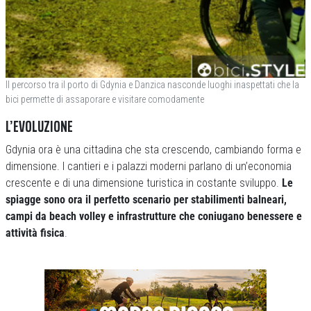
Il percorso tra il porto di Gdynia e Danzica nasconde luoghi inaspettati che la
bici permette di assaporare e visitare comodamente
L’EVOLUZIONE
Gdynia ora è una cittadina che sta crescendo, cambiando forma e
dimensione. I cantieri e i palazzi moderni parlano di un’economia
crescente e di una dimensione turistica in costante sviluppo.
Le
spiagge sono ora il perfetto scenario per stabilimenti balneari,
campi da beach volley e infrastrutture che coniugano benessere e
attività fisica
.