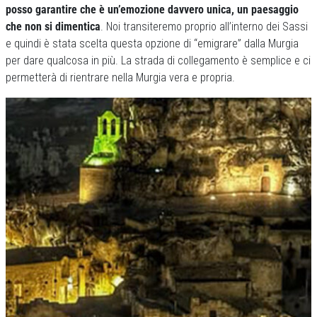
posso garantire che è un’emozione davvero unica, un paesaggio
che non si dimentica
. Noi transiteremo proprio all’interno dei Sassi
e quindi è stata scelta questa opzione di “emigrare” dalla Murgia
per dare qualcosa in più. La strada di collegamento è semplice e ci
permetterà di rientrare nella Murgia vera e propria.