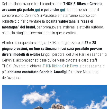
Della collaborazione tra il brand albese
THOK E-Bikes e Cervinia
avevamo già parlato
qui
e poi anche
qui
. La partnership con il
comprensorio Cervino Ski Paradise è nata l’anno scorso con
l’obiettivo di far diventare la
località valdostana la “casa di
montagna” del brand
, per promuovere insieme le attività outdoor,
sia nella stagione invernale che in quella estiva.
All’interno di questa sinergia THOK ha organizzato,
il 27 e 28
giugno prossimi, un fine settimana in cui sarà possibile provare
diversi modelli di e-bike
lungo i percorsi del Bike Park e i sentieri di
Cervinia, accompagnati dalle guide Valle d’Aosta e dallo staff
THOK. L’evento di chiama
THOK Riding Club Days
, e per saperne di
più
abbiamo contattato Gabriele Amadigi
, Direttore Marketing
dell’azienda.