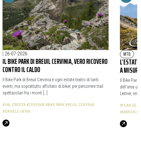
MTB
|
26-07-2026
|
IL BIKE PARK DI BREUIL CERVINIA, VERO RICOVERO
L’ESTATE
CONTRO IL CALDO
A MISURA 
Il Bike Park di Breuil Cervinia è ogni estate teatro di tanti
Il Bike Park
eventi, ma soprattutto affollato di biker, per percorrere trail
dell’area un
spettacolari fra i monti […]
Leitner, res
#VAL D’AOSTA
#CERVINIA
#BIKE PARK BREUIL CERVINIA
#PLAN DE 
#DANIELE HERIN
#MARION LE