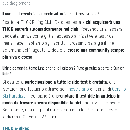
qualche giorno fa
Il nome dell’evento fa riferimento ad un “club”. Di cosa si tratta?
Esatto, al THOK Riding Club. Da quest’estate
chi acquisterà una
THOK entrerà automaticamente nel club
, ricevendo una tessera
dedicata, un welcome gift e l’accesso a iniziative e test ride
mensili aperti soltanto agli iscritti. Il prossimo sarà già il fine
settimana del 1 agosto. L’idea è di
creare una community sempre
più viva e coesa
.
Ultima domanda. Come funzionano le iscrizioni? Tutte gratuite a parte la Sunset
Ride?
Sì esatto la
partecipazione a tutte le ride test è gratuita
, e le
iscrizioni si effettuano attraverso il
nostro sito
e i canali di
Cervino
Ski Paradise
. Il consiglio è di
prenotare il test ride in anticipo in
modo da trovare ancora disponibile la bici
che si vuole provare.
Sono tante, una cinquantina, ma non infinite. Per tutto il resto ci
vediamo a Cervinia il 27 giugno.
THOK E-Bikes