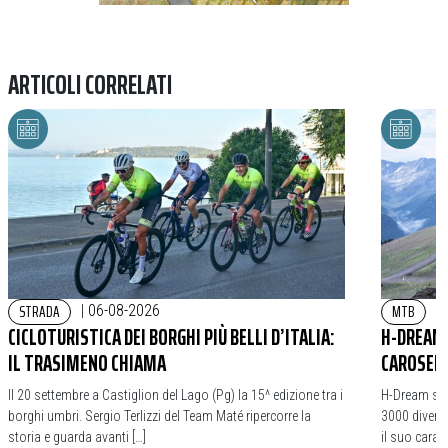
ARTICOLI CORRELATI
STRADA
MTB
|
06-08-2026
|
CICLOTURISTICA DEI BORGHI PIÙ BELLI D’ITALIA:
H-DREAM 
IL TRASIMENO CHIAMA
CAROSELL
Il 20 settembre a Castiglion del Lago (Pg) la 15^ edizione tra i
H-Dream si r
borghi umbri. Sergio Terlizzi del Team Maté ripercorre la
3000 diventa
storia e guarda avanti […]
il suo caratt