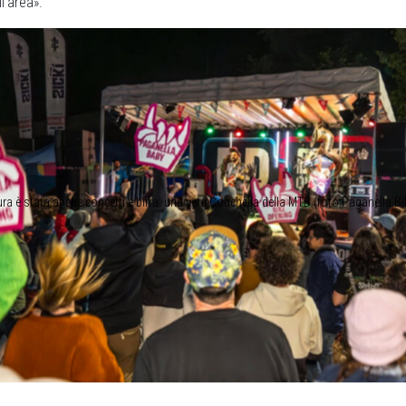
ll’area».
ura è stata anche concerti e birra: una vera Coachella della MTB (foto Paganella Bi