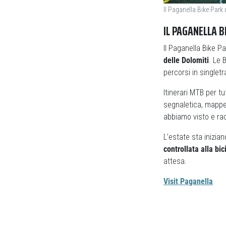
Il Paganella Bike Park
IL PAGANELLA B
Il Paganella Bike P
delle Dolomiti
. Le 
percorsi in singlet
Itinerari MTB per tut
segnaletica, mappe,
abbiamo visto e rac
L’estate sta inizian
controllata alla bic
attesa.
Visit Paganella
Previous