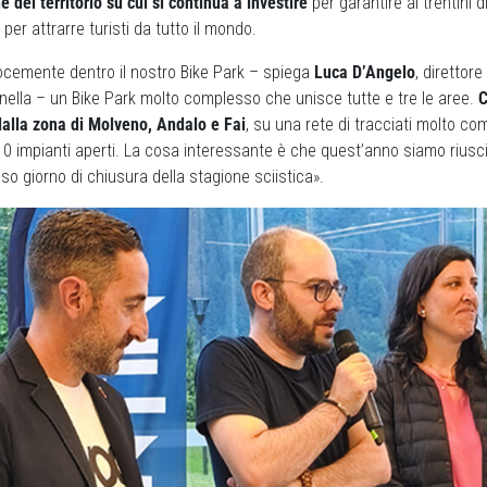
e del territorio su cui si continua a investire
per garantire ai trentini di
per attrarre turisti da tutto il mondo.
locemente dentro il nostro Bike Park – spiega
Luca D’Angelo
, direttore
ella – un Bike Park molto complesso che unisce tutte e tre le aree.
C
dalla zona di Molveno, Andalo e Fai
, su una rete di tracciati molto co
 impianti aperti. La cosa interessante è che quest’anno siamo riusciti
sso giorno di chiusura della stagione sciistica».