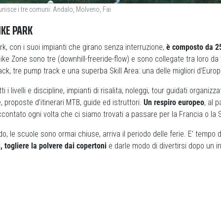
 unisce i tre comuni: Andalo, Molveno, Fai
IKE PARK
ark, con i suoi impianti che girano senza interruzione,
è composto da 25
Bike Zone sono tre (downhill-freeride-flow) e sono collegate tra loro da t
rack, tre pump track e una superba Skill Area: una delle migliori d’Europ
ti i livelli e discipline, impianti di risalita, noleggi, tour guidati organizz
 proposte d’itinerari MTB, guide ed istruttori.
Un respiro europeo
, al 
contato ogni volta che ci siamo trovati a passare per la Francia o la 
do, le scuole sono ormai chiuse, arriva il periodo delle ferie. E’ tempo 
i, togliere la polvere dai copertoni
e darle modo di divertirsi dopo un i