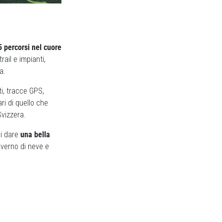
 percorsi nel cuore
rail e impianti,
a.
ati, tracce GPS,
pari di quello che
Svizzera.
di dare
una bella
nverno di neve e
Next