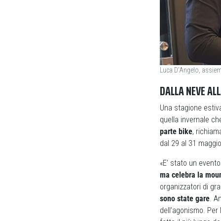
Luca D’Angelo, assieme
DALLA NEVE AL
Una stagione estiva
quella invernale c
parte bike
, richiam
dal 29 al 31 maggio
«E’ stato un evento
ma celebra la moun
organizzatori di gr
sono state gare
. A
dell’agonismo. Per