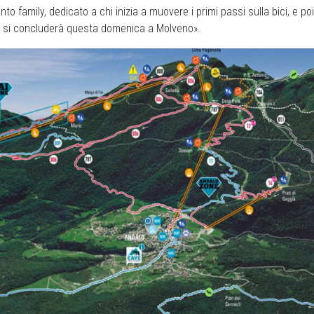
to family, dedicato a chi inizia a muovere i primi passi sulla bici, e po
si concluderà questa domenica a Molveno».