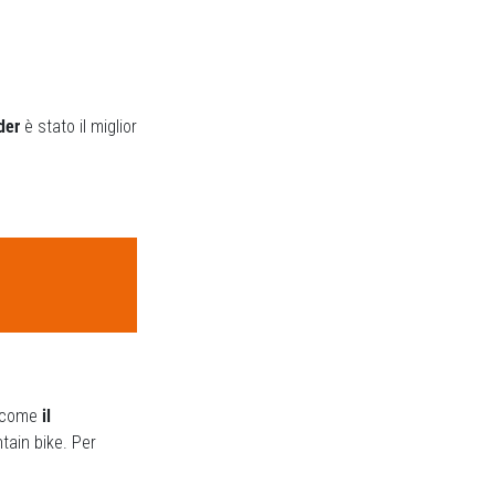
der
è stato il miglior
– come
il
tain bike. Per