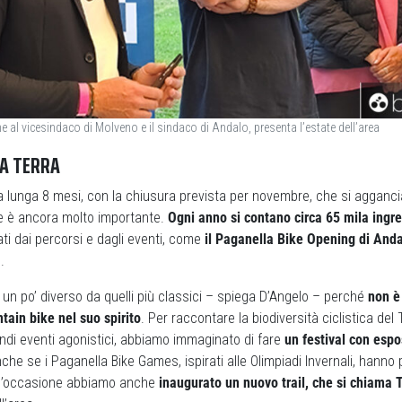
 al vicesindaco di Molveno e il sindaco di Andalo, presenta l’estate dell’area
LA TERRA
 lunga 8 mesi, con la chiusura prevista per novembre, che si aggancia
he è ancora molto importante.
Ogni anno si contano circa 65 mila ingre
ati dai percorsi e dagli eventi, come
il Paganella Bike Opening di And
.
 un po’ diverso da quelli più classici – spiega D’Angelo – perché
non è
tain bike nel suo spirito
. Per raccontare la biodiversità ciclistica del 
andi eventi agonistici, abbiamo immaginato di fare
un festival con espo
nche se i Paganella Bike Games, ispirati alle Olimpiadi Invernali, hanno
 l’occasione abbiamo anche
inaugurato un nuovo trail, che si chiama 