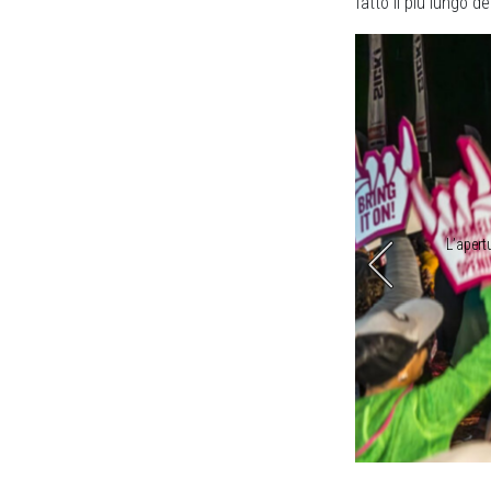
fatto il più lungo de
o organizzati anche eventi su misura (foto Paganella Bike
L’apert