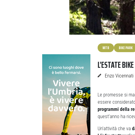
MTB
BIKE PARK
L’ESTATE BIKE
Enzo Vicennati
Le promesse si man
essere considerato u
programmi della re
quest’anno ha ricevu
Un’attività che va
d