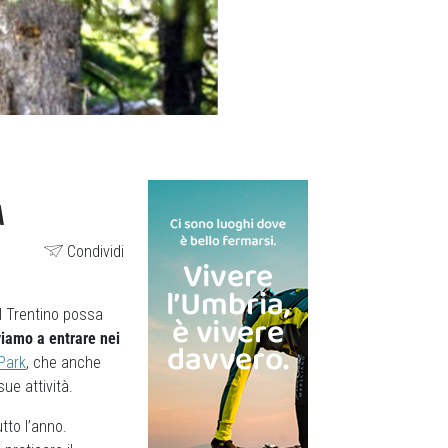
A
Condividi
l Trentino possa
iamo a entrare nei
Park
, che anche
ue attività.
utto l’anno.