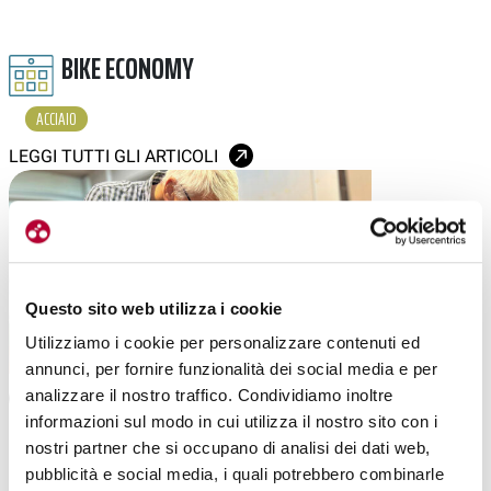
BIKE ECONOMY
ACCIAIO
LEGGI TUTTI GLI ARTICOLI
Questo sito web utilizza i cookie
Utilizziamo i cookie per personalizzare contenuti ed
annunci, per fornire funzionalità dei social media e per
analizzare il nostro traffico. Condividiamo inoltre
GRAVEL
STRADA
|
27-12-2024
informazioni sul modo in cui utilizza il nostro sito con i
BIXXIS, L’ATELIER ARTIGIANALE DELLE BICI
nostri partner che si occupano di analisi dei dati web,
(STRADA E GRAVEL) SU MISURA
pubblicità e social media, i quali potrebbero combinarle