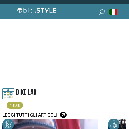
Vai al contenuto
Ricerca per:
Navigazione principale
Ricerca per:
ACCIAIO
BIKE LAB
ACCIAIO
LEGGI TUTTI GLI ARTICOLI