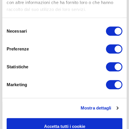
Il gravel riporta in primo piano l’acciaio e noi ne parliamo
con altre informazioni che ha fornito loro o che hanno
con Doriano De Rosa, fondatore del marchio Bixxis. Bici
raccolto dal suo utilizzo dei loro servizi.
solo su misura, lavoro artigianale […]
Selezione
#BIXXIS
#DORIANO DE ROSA
#TITANIO
#ACCIAIO
Necessari
del
consenso
Preferenze
Statistiche
Marketing
TUTTE LE CATEGORIE DEL MAGAZINE
Mostra dettagli
Accetta tutti i cookie