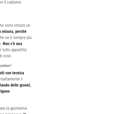
on il carbonio
che sono rimasti un
 su misura, perché
nche se è sempre più
o.
Non c’è una
 tutto appiattito
di cose.
ccontare?
uiti con tecnica
esattamente il
ando delle gravel,
elgono
.
are la geometria.