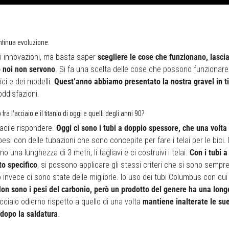
ntinua evoluzione.
i innovazioni, ma basta saper
scegliere le cose che funzionano, lasci
 noi non servono
. Si fa una scelta delle cose che possono funzionare 
ici e dei modelli.
Quest’anno abbiamo presentato la nostra gravel in t
oddisfazioni.
fra l’acciaio e il titanio di oggi e quelli degli anni 90?
 facile rispondere.
Oggi ci sono i tubi a doppio spessore, che una volta
esi con delle tubazioni che sono concepite per fare i telai per le bici.
o una lunghezza di 3 metri, li tagliavi e ci costruivi i telai.
Con i tubi 
o specifico
, si possono applicare gli stessi criteri che si sono sempre 
o invece ci sono state delle migliorìe. Io uso dei tubi Columbus con cui a
on sono i pesi del carbonio, però un prodotto del genere ha una long
’acciaio odierno rispetto a quello di una volta
mantiene inalterate le sue
dopo la saldatura
.