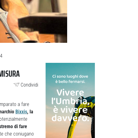
24
 MISURA
Condividi
imparato a fare
 marchio
Bixxis
, la
 potenzialmente
stremo di fare
ette che coniugano