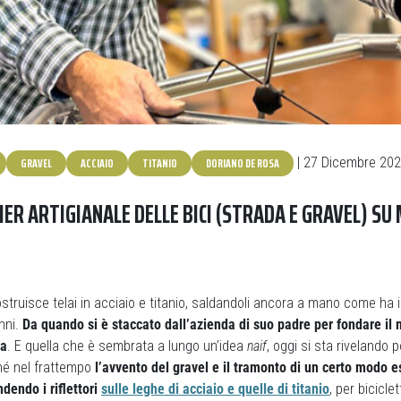
GRAVEL
ACCIAIO
TITANIO
DORIANO DE ROSA
| 27 Dicembre 20
LIER ARTIGIANALE DELLE BICI (STRADA E GRAVEL) SU
truisce telai in acciaio e titanio, saldandoli ancora a mano come ha 
nni.
Da quando si è staccato dall’azienda di suo padre per fondare il
ra
. E quella che è sembrata a lungo un’idea
naif
, oggi si sta rivelando
ché nel frattempo
l’avvento del gravel e il tramonto di un certo modo e
ndendo i riflettori
sulle leghe di acciaio e quelle di titanio
, per bicicl