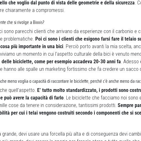
ello che voglio dal punto di vista delle geometrie e della sicurezza
. C
ere chiaramente a compromessi.
iente che si rivolge a Bixxis?
 ci sono parecchi clienti che arrivano da esperienze con il carbonio e 
rie problematiche.
Poi ci sono i clienti che esigono farsi fare il telaio
cosa più importante in una bici
. Perciò porto avanti la mia scelta, a
viviamo un momento in cui l’aspetto culturale della bici è venuto men
delle biciclette, come per esempio accadeva 20-30 anni fa
. Adesso è
e hanno alle spalle un marketing fortissimo che fa credere un sacco 
 anche meno voglia o capacità di raccontare le biciclette, perché c’è anche meno da ra
che quell’aspetto.
E’ tutto molto standardizzato, i prodotti sono costr
ue può avere la capacità di farlo
. Le biciclette che facciamo noi sono 
mille cose da tenere in considerazione, tantissimi prodotti.
Sempre parl
bilità per cui i telai vengono costruiti secondo i componenti che si sc
grande, devi usare una forcella più alta e di conseguenza devi cambi