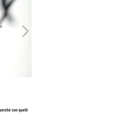
le
Fra le personalizzazioni geometric
 perché con quelli