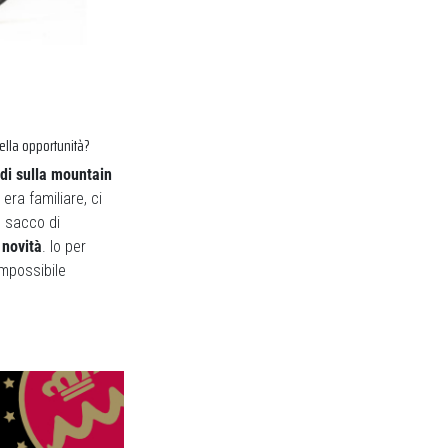
bella opportunità?
udi sulla mountain
era familiare, ci
n sacco di
 novità
. Io per
mpossibile