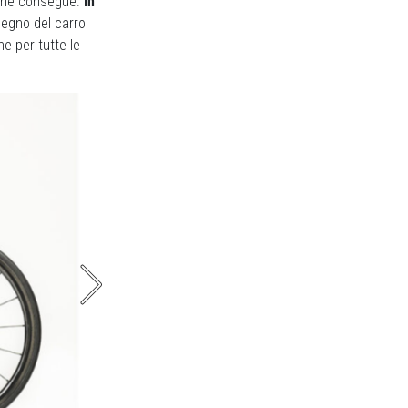
e ne consegue.
In
segno del carro
e per tutte le
Questa invece è la 