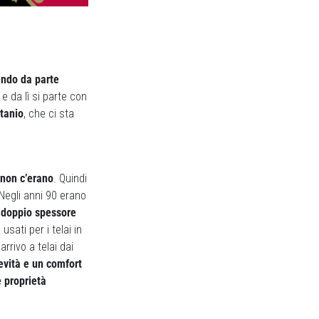
ando da parte
e da lì si parte con
itanio
, che ci sta
 non c’erano
. Quindi
 Negli anni 90 erano
a doppio spessore
usati per i telai in
rrivo a telai dai
evità e un comfort
 proprietà