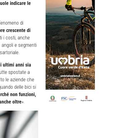
uole indicare le
n fenomeno di
re crescente di
ti i costi, anche
on angoli e segmenti
sartoriale.
li ultimi anni sia
tutte spostate a
ato le aziende che
uando delle bici si
rché non funzioni,
anche oltre
».