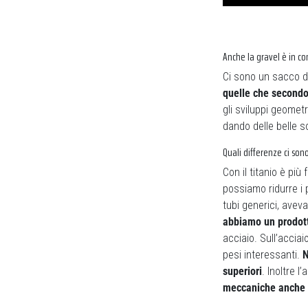
Anche la gravel è in co
Ci sono un sacco d
quelle che secondo
gli sviluppi geometr
dando delle belle s
Quali differenze ci sono 
Con il titanio è più
possiamo ridurre i p
tubi generici, avevan
abbiamo un prodott
acciaio. Sull’acciai
pesi interessanti.
N
superiori
. Inoltre l
meccaniche anche 