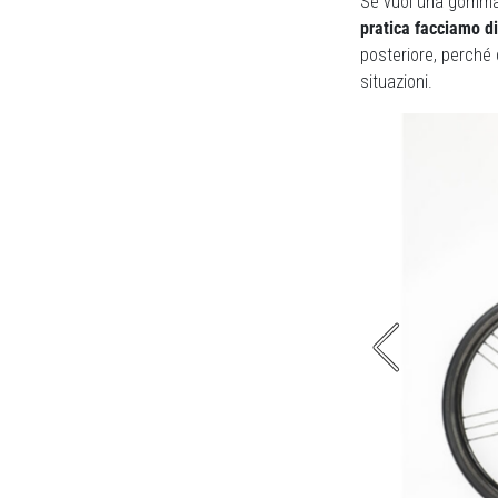
Se vuoi una gomma 
pratica facciamo di
posteriore, perché 
situazioni.
anio: il comfort raddoppia