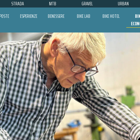
STRADA
MTB
GRAVEL
URBAN
POSTE
ESPERIENZE
BENESSERE
BIKE LAB
BIKE HOTEL
BI
ECON