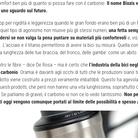
omfort ben più di quanto si possa fare con il carbonio.
Il nome Bixxis v
: uno sguardo sul futuro.
l top per rigidità e leggerezza quando le gran fondo erano ben più di u
quel tipo di agonismo non muove più gli stessi numeri,
una fetta semp
hiedersi se non valga la pena puntare su materiali più confortevoli
e, vis
. L’acciaio e il titanio permettono di avere la bici su misura. Quella c
lla lunghezza delle tue braccia, del tronco, delle gambe: come un abito 
ntro le fibre – dice De Rosa – ma è certo che
l’industria della bici neg
 carbonio
. Oramai è davanti agli occhi di tutti che le produzioni siano 
odotto viene costruito a prezzi veramente imbattibili. Questo ha agevol
questi prodotti, che però non hanno una vita lunghissima, soprattutto q
Se parliamo di gravel, il carbonio io non ce lo vedo tantissimo.
Non pe
i oggi vengono comunque portati al limite delle possibilità e spesso 