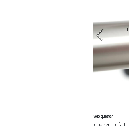
di pneumatici fino alla misura 45
L
Solo questo?
Io ho sempre fatto 