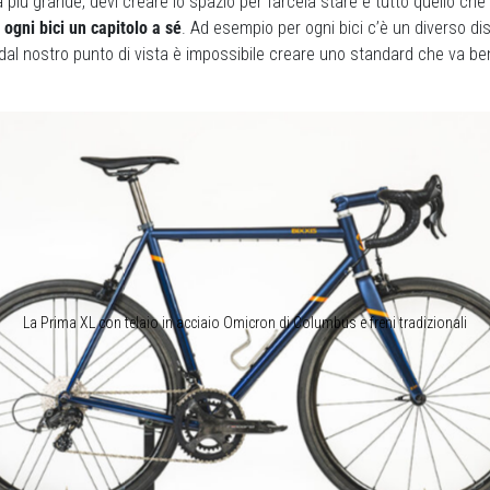
più grande, devi creare lo spazio per farcela stare e tutto quello ch
 ogni bici un capitolo a sé
. Ad esempio per ogni bici c’è un diverso di
dal nostro punto di vista è impossibile creare uno standard che va ben
La Prima XL con telaio in acciaio Omicron di Columbus e freni tradizionali