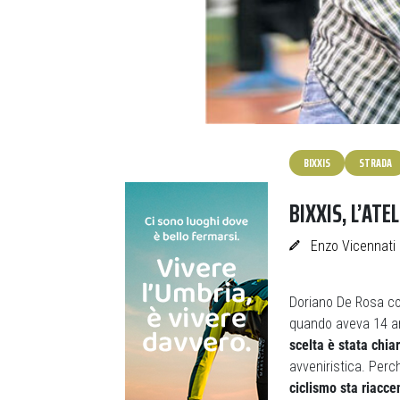
BIXXIS
STRADA
BIXXIS, L’ATE
Enzo Vicennati
Doriano De Rosa cos
quando aveva 14 a
scelta è stata chia
avveniristica. Per
ciclismo sta riacce