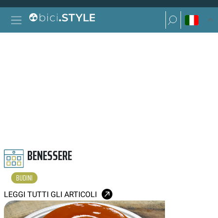
Vai al contenuto
Ricerca per:
Navigazione principale
Ricerca per:
BUDINI
BENESSERE
BUDINI
LEGGI TUTTI GLI ARTICOLI