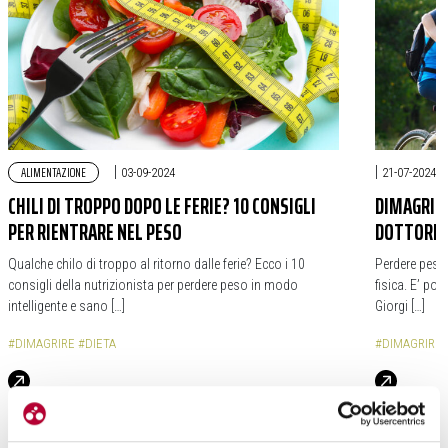
ALIMENTAZIONE
|
|
03-09-2024
21-07-2024
CHILI DI TROPPO DOPO LE FERIE? 10 CONSIGLI
DIMAGRIRE
PER RIENTRARE NEL PESO
DOTTORE D
Qualche chilo di troppo al ritorno dalle ferie? Ecco i 10
Perdere peso è
consigli della nutrizionista per perdere peso in modo
fisica. E’ pos
intelligente e sano […]
Giorgi […]
#DIMAGRIRE
#DIETA
#DIMAGRIRE