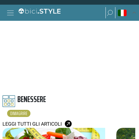
Vai al contenuto
Ricerca per:
Navigazione principale
Ricerca per:
DIMAGRIRE
BENESSERE
DIMAGRIRE
LEGGI TUTTI GLI ARTICOLI