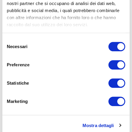
nostri partner che si occupano di analisi dei dati web,
EXTRAGIRO E COMUNE DI PARMA: IL VALORE
EVENTI E 
pubblicità e social media, i quali potrebbero combinarle
DEGLI EVENTI SPORTIVI
LAVORANO
con altre informazioni che ha fornito loro o che hanno
raccolto dal suo utilizzo dei loro servizi.
Grande successo per il workshop allestito da EXTRAGIRO e
Santini da ta
Comune di Parma nel quadro de L’Étape Parma by Tour de
genere, come 
France. Tema il valore dello sport […]
Stefano Devic
Selezione
Necessari
del
#EXTRAGIRO
#EMILIA ROMAGNA
#GIAMMARIA MANGHI
#SANTINI
#LA
consenso
#ETAPE PARMA BY TOUR DE FRANCE
#ETAPE PARM
Preferenze
Statistiche
Marketing
TUTTE LE CATEGORIE DEL MAGAZINE
Mostra dettagli