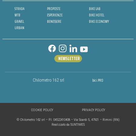
STRADA
PROPOSTE
BIKE LAB
MTB
ESPERIENZE
BIKE HOTEL
GRAVEL
BENESSERE
BIKE ECONOMY
URBAN
NEWSLETTER
bici.PRO
Chilometro 162 srl
COOKIE POLICY
PRIVACY POLICY
© Chilometro 162 srl – P.I. 04522410408 – Via Soardi 5, 47921 – Rimini (RN)
Realizzato da SUNTIMES