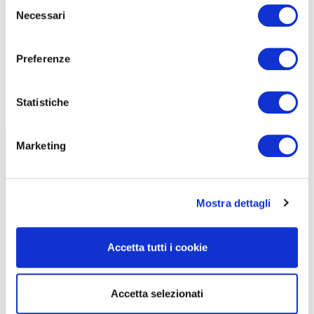
Selezione
Necessari
del
consenso
Preferenze
TUTTE LE CATEGORIE DEL MAGAZINE
Statistiche
Marketing
Mostra dettagli
PROPOSTE
Accetta tutti i cookie
Accetta selezionati