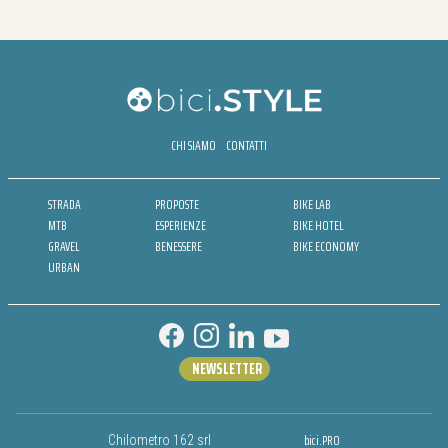
CHI SIAMO
CONTATTI
STRADA
PROPOSTE
BIKE LAB
MTB
ESPERIENZE
BIKE HOTEL
GRAVEL
BENESSERE
BIKE ECONOMY
URBAN
NEWSLETTER
bici.PRO
Chilometro 162 srl