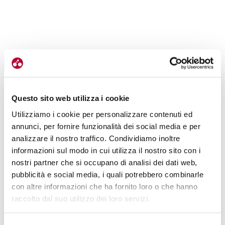
ESPERIENZE
ENJOY STELVIO VALTELLINA: CHIUSURA
PASSO-DELLO-STELVIO-PASSO-GAVIA
DA RECORD IL 24 SETTEMBRE
Questo sito web utilizza i cookie
LEGGI TUTTI GLI ARTICOLI
|
14-09-2023
Utilizziamo i cookie per personalizzare contenuti ed
annunci, per fornire funzionalità dei social media e per
analizzare il nostro traffico. Condividiamo inoltre
informazioni sul modo in cui utilizza il nostro sito con i
nostri partner che si occupano di analisi dei dati web,
pubblicità e social media, i quali potrebbero combinarle
con altre informazioni che ha fornito loro o che hanno
raccolto dal suo utilizzo dei loro servizi.