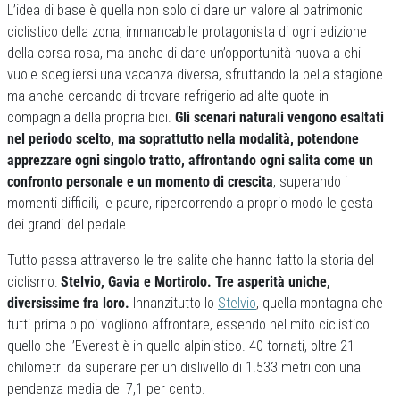
L’idea di base è quella non solo di dare un valore al patrimonio
ciclistico della zona, immancabile protagonista di ogni edizione
della corsa rosa, ma anche di dare un’opportunità nuova a chi
vuole scegliersi una vacanza diversa, sfruttando la bella stagione
ma anche cercando di trovare refrigerio ad alte quote in
compagnia della propria bici.
Gli scenari naturali vengono esaltati
nel periodo scelto, ma soprattutto nella modalità, potendone
apprezzare ogni singolo tratto, affrontando ogni salita come un
confronto personale e un momento di crescita
, superando i
momenti difficili, le paure, ripercorrendo a proprio modo le gesta
dei grandi del pedale.
Tutto passa attraverso le tre salite che hanno fatto la storia del
ciclismo:
Stelvio, Gavia e Mortirolo. Tre asperità uniche,
diversissime fra loro.
Innanzitutto lo
Stelvio
, quella montagna che
tutti prima o poi vogliono affrontare, essendo nel mito ciclistico
quello che l’Everest è in quello alpinistico. 40 tornati, oltre 21
chilometri da superare per un dislivello di 1.533 metri con una
pendenza media del 7,1 per cento.