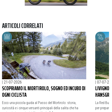
ARTICOLI CORRELATI
|
21-07-2026
|
07-07-20
SCOPRIAMO IL MORTIROLO, SOGNO ED INCUBO DI
LIVIGNO 
OGNI CICLISTA
HANSGRO
Ecco una piccola guida al Passo del Mortirolo: storia,
La Red Bull
curiosità e i cinque versanti principali della salita che ha
per preparar