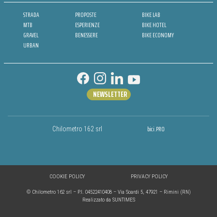
STRADA
PROPOSTE
BIKE LAB
MTB
ESPERIENZE
BIKE HOTEL
GRAVEL
BENESSERE
BIKE ECONOMY
URBAN
NEWSLETTER
bici.PRO
Chilometro 162 srl
COOKIE POLICY
PRIVACY POLICY
© Chilometro 162 srl – P.I. 04522410408 – Via Soardi 5, 47921 – Rimini (RN)
Realizzato da SUNTIMES