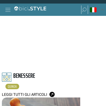
Vai al contenuto
Ricerca per:
Navigazione principale
Ricerca per:
QUINOA
BENESSERE
QUINOA
LEGGI TUTTI GLI ARTICOLI