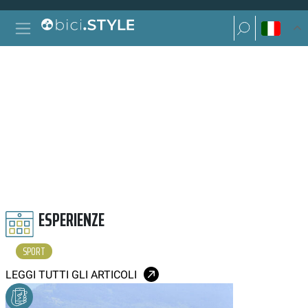
Vai al contenuto
Ricerca per:
Navigazione principale
Ricerca per:
SPORT
ESPERIENZE
SPORT
LEGGI TUTTI GLI ARTICOLI