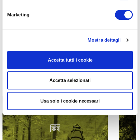
Marketing
Mostra dettagli
Accetta tutti i cookie
Accetta selezionati
TUTTE LE CATEGORIE DEL MAGAZINE
Usa solo i cookie necessari