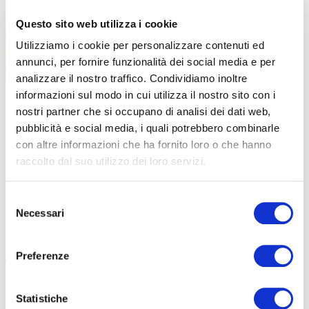
Questo sito web utilizza i cookie
Utilizziamo i cookie per personalizzare contenuti ed
annunci, per fornire funzionalità dei social media e per
analizzare il nostro traffico. Condividiamo inoltre
informazioni sul modo in cui utilizza il nostro sito con i
|
ALIMENTAZION
11-06-2026
nostri partner che si occupano di analisi dei dati web,
NUMERI DEI PRATICANTI IN AUMENTO
COMBATTI
pubblicità e social media, i quali potrebbero combinarle
COSTANTE, LO SPORT SI AFFERMA UNA VOLTA DI
INVECCHIA
con altre informazioni che ha fornito loro o che hanno
PIÙ
raccolto dal suo utilizzo dei loro servizi.
Combattere se
fisica. Le bu
Numeri dei praticanti in aumento costante, lo sport si
Enervit e ges
afferma una volta di più. Intervista ad Alberto Villata da
Selezione
Garmin […]
Necessari
del
#SALUTE
#IN
consenso
#SPORT
#RUNNING
#GARMIN
#SALUTE
#BICICLETTA
Preferenze
Statistiche