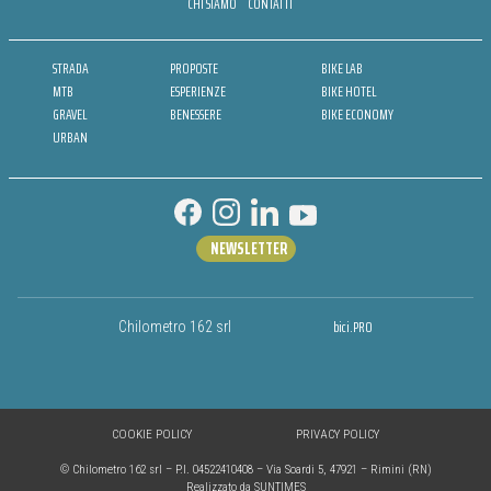
CHI SIAMO
CONTATTI
STRADA
PROPOSTE
BIKE LAB
MTB
ESPERIENZE
BIKE HOTEL
GRAVEL
BENESSERE
BIKE ECONOMY
URBAN
NEWSLETTER
bici.PRO
Chilometro 162 srl
COOKIE POLICY
PRIVACY POLICY
© Chilometro 162 srl – P.I. 04522410408 – Via Soardi 5, 47921 – Rimini (RN)
Realizzato da SUNTIMES