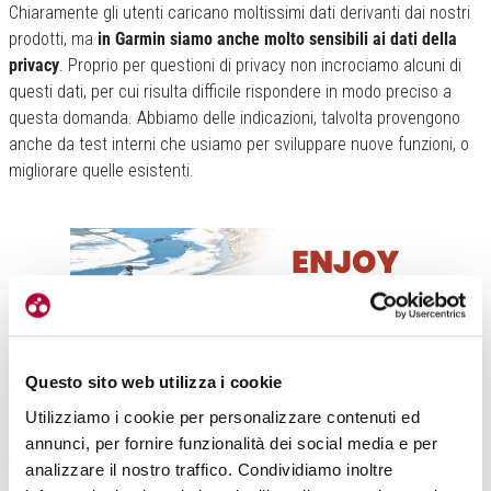
Chiaramente gli utenti caricano moltissimi dati derivanti dai nostri
prodotti, ma
in Garmin siamo anche molto sensibili ai dati della
privacy
. Proprio per questioni di privacy non incrociamo alcuni di
questi dati, per cui risulta difficile rispondere in modo preciso a
questa domanda. Abbiamo delle indicazioni, talvolta provengono
anche da test interni che usiamo per sviluppare nuove funzioni, o
migliorare quelle esistenti.
Analizzando i dati dell’ultimo report, siete in grado di capire se lo sportivo di oggi
Questo sito web utilizza i cookie
è anche abitudinario, oppure è anche esploratore?
Utilizziamo i cookie per personalizzare contenuti ed
Per quello che riguarda la prestazione posso dire che l’utilizzo dei
annunci, per fornire funzionalità dei social media e per
piani di allenamento
Garmin Coach
è molto diffuso, segno quindi
analizzare il nostro traffico. Condividiamo inoltre
che
i nostri utenti cercano sempre di migliorare le performance
.